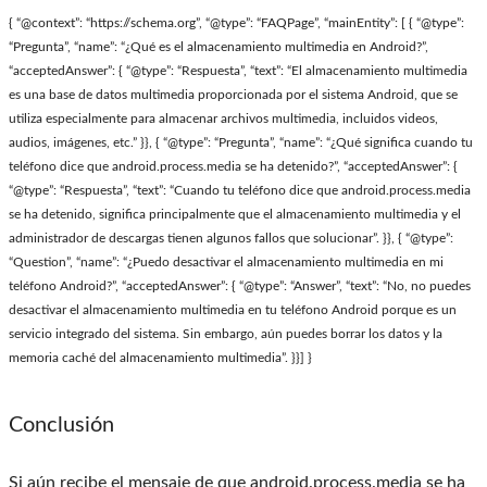
{ “@context”: “https://schema.org”, “@type”: “FAQPage”, “mainEntity”: [ { “@type”:
“Pregunta”, “name”: “¿Qué es el almacenamiento multimedia en Android?”,
“acceptedAnswer”: { “@type”: “Respuesta”, “text”: “El almacenamiento multimedia
es una base de datos multimedia proporcionada por el sistema Android, que se
utiliza especialmente para almacenar archivos multimedia, incluidos videos,
audios, imágenes, etc.” }}, { “@type”: “Pregunta”, “name”: “¿Qué significa cuando tu
teléfono dice que android.process.media se ha detenido?”, “acceptedAnswer”: {
“@type”: “Respuesta”, “text”: “Cuando tu teléfono dice que android.process.media
se ha detenido, significa principalmente que el almacenamiento multimedia y el
administrador de descargas tienen algunos fallos que solucionar”. }}, { “@type”:
“Question”, “name”: “¿Puedo desactivar el almacenamiento multimedia en mi
teléfono Android?”, “acceptedAnswer”: { “@type”: “Answer”, “text”: “No, no puedes
desactivar el almacenamiento multimedia en tu teléfono Android porque es un
servicio integrado del sistema. Sin embargo, aún puedes borrar los datos y la
memoria caché del almacenamiento multimedia”. }}] }
Conclusión
Si aún recibe el mensaje de que android.process.media se ha