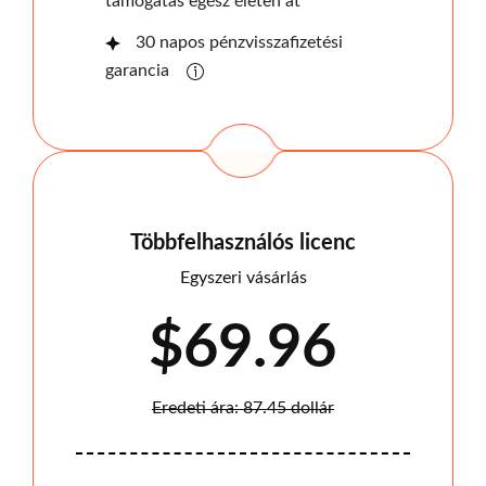
támogatás egész életen át
30 napos pénzvisszafizetési
garancia
Többfelhasználós licenc
Egyszeri vásárlás
$69.96
Eredeti ára: 87.45 dollár