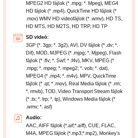
MPEG2 HD fájlok (* .mpg; *. Mpeg), MEG4
HD fájlok (* .mp4), QuickTime HD fájlok (*
.mov) WMV HD videofájlok (* .wmv), HD TS,
HD MTS, HD M2TS, HD TRP, HD TP
SD videó:
3GP (*. 3gp; *. 3g2), AVI, DV fájlok (* .dv; *.
Dif), MOD, MJPEG (* .mjpg; *. Mjpeg), Flash
fájlok (* .flv; *. Swf; * .f4v), MKV, MPEG (*
.mpg; *. mpeg; *. mpeg2; *. vob; *. dat),
MPEG4 (* .mp4; *. m4v), MPV, QuickTime
fájlok (* .qt; * .mov), Real Media fájlok (* .rm;
*. rmvb), TOD, Video Transport Stream fájlok
(* .ts; *. trp; *. tp), Windows Media fájlok (*
.wmv; *. asf)
Audio:
AAC, AIFF fájlok (*.aif;*.aiff), CUE, FLAC,
M4A, MPEG fájlok (*.mp3;*.mp2), Monkey's