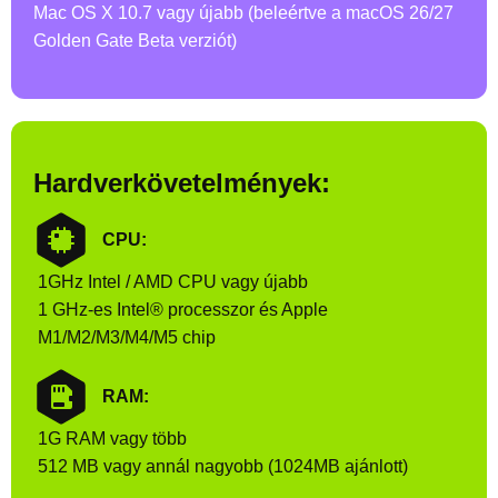
Mac OS X 10.7 vagy újabb (beleértve a macOS 26/27
Golden Gate Beta verziót)
Hardverkövetelmények:
CPU:
1GHz Intel / AMD CPU vagy újabb
1 GHz-es Intel® processzor és Apple
M1/M2/M3/M4/M5 chip
RAM:
1G RAM vagy több
512 MB vagy annál nagyobb (1024MB ajánlott)