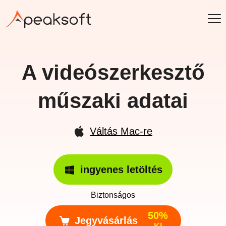
A videószerkesztő
műszaki adatai
Váltás Mac-re
ingyenes letöltés
Biztonságos
50%
Jegyvásárlás