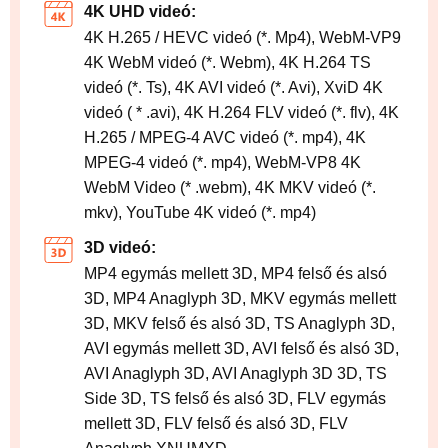
4K UHD videó:
4K H.265 / HEVC videó (*. Mp4), WebM-VP9
4K WebM videó (*. Webm), 4K H.264 TS
videó (*. Ts), 4K AVI videó (*. Avi), XviD 4K
videó ( * .avi), 4K H.264 FLV videó (*. flv), 4K
H.265 / MPEG-4 AVC videó (*. mp4), 4K
MPEG-4 videó (*. mp4), WebM-VP8 4K
WebM Video (* .webm), 4K MKV videó (*.
mkv), YouTube 4K videó (*. mp4)
3D videó:
MP4 egymás mellett 3D, MP4 felső és alsó
3D, MP4 Anaglyph 3D, MKV egymás mellett
3D, MKV felső és alsó 3D, TS Anaglyph 3D,
AVI egymás mellett 3D, AVI felső és alsó 3D,
AVI Anaglyph 3D, AVI Anaglyph 3D 3D, TS
Side 3D, TS felső és alsó 3D, FLV egymás
mellett 3D, FLV felső és alsó 3D, FLV