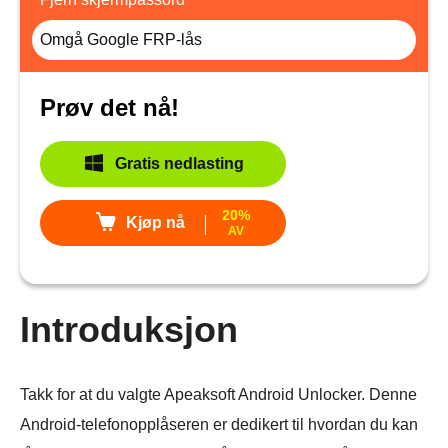
Omgå Google FRP-lås
Prøv det nå!
Gratis nedlasting
20%
Kjøp nå
AV
Introduksjon
Takk for at du valgte Apeaksoft Android Unlocker. Denne
Android-telefonopplåseren er dedikert til hvordan du kan