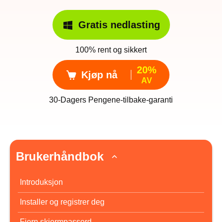
Gratis nedlasting
100% rent og sikkert
20%
Kjøp nå
AV
30-Dagers Pengene-tilbake-garanti
Brukerhåndbok
Introduksjon
Installer og registrer deg
Fjern skjermpassord