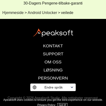
30-Dagers Pengene-tilbake-garanti
Hjemmeside
>
Android Unlocker
>
veilede
KONTAKT
SUPPORT
OM OSS
LØSNING
PERSONVERN
Endre språk
Copyright © 2026 Apeaksoft Studio. Alle rettigheter reservert.
Apeaksoft uses cookies to ensure you get the best experience on our website.
Privacy Policy
Got it!