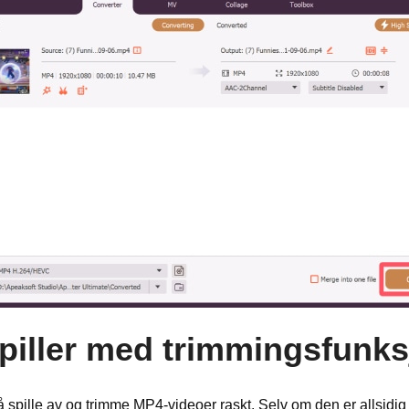
piller med trimmingsfunks
å spille av og trimme MP4-videoer raskt. Selv om den er allsidig