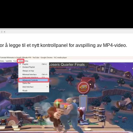
or å legge til et nytt kontrollpanel for avspilling av MP4-video.