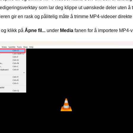
igeringsverktøy som lar deg klippe ut uønskede deler uten å tr
ren gir en rask og pålitelig måte å trimme MP4-videoer direkte i
 og klikk på
Åpne fil...
under
Media
fanen for å importere MP4-vi