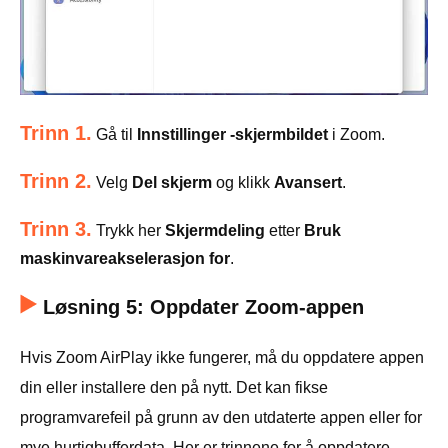
Trinn 1.
Gå til
Innstillinger -skjermbildet
i Zoom.
Trinn 2.
Velg
Del skjerm
og klikk
Avansert
.
Trinn 3.
Trykk her
Skjermdeling
etter
Bruk
maskinvareakselerasjon for
.
Løsning 5: Oppdater Zoom-appen
Hvis Zoom AirPlay ikke fungerer, må du oppdatere appen
din eller installere den på nytt. Det kan fikse
programvarefeil på grunn av den utdaterte appen eller for
mye hurtigbufferdata. Her er trinnene for å oppdatere