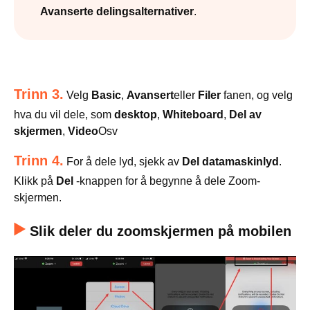
Avanserte delingsalternativer
.
Trinn 3.
Velg
Basic
,
Avansert
eller
Filer
fanen, og velg
hva du vil dele, som
desktop
,
Whiteboard
,
Del av
skjermen
,
Video
Osv
Trinn 4.
For å dele lyd, sjekk av
Del datamaskinlyd
.
Klikk på
Del
-knappen for å begynne å dele Zoom-
skjermen.
Slik deler du zoomskjermen på mobilen