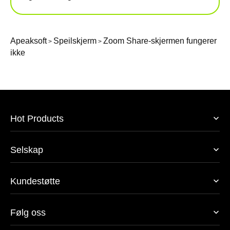
Apeaksoft
Speilskjerm
Zoom Share-skjermen fungerer
>
>
ikke
Hot Products
Selskap
Kundestøtte
Følg oss