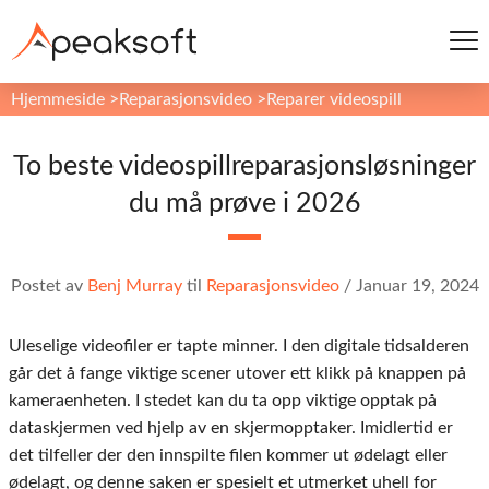
Hjemmeside
>
Reparasjonsvideo
>
Reparer videospill
To beste videospillreparasjonsløsninger
du må prøve i 2026
Postet av
Benj Murray
til
Reparasjonsvideo
/
Januar 19, 2024
Uleselige videofiler er tapte minner. I den digitale tidsalderen
går det å fange viktige scener utover ett klikk på knappen på
kameraenheten. I stedet kan du ta opp viktige opptak på
dataskjermen ved hjelp av en skjermopptaker. Imidlertid er
det tilfeller der den innspilte filen kommer ut ødelagt eller
ødelagt, og denne saken er spesielt et utmerket uhell for