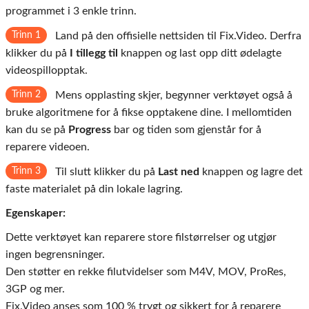
programmet i 3 enkle trinn.
Trinn 1
Land på den offisielle nettsiden til Fix.Video. Derfra
klikker du på
I tillegg til
knappen og last opp ditt ødelagte
videospillopptak.
Trinn 2
Mens opplasting skjer, begynner verktøyet også å
bruke algoritmene for å fikse opptakene dine. I mellomtiden
kan du se på
Progress
bar og tiden som gjenstår for å
reparere videoen.
Trinn 3
Til slutt klikker du på
Last ned
knappen og lagre det
faste materialet på din lokale lagring.
Egenskaper:
Dette verktøyet kan reparere store filstørrelser og utgjør
ingen begrensninger.
Den støtter en rekke filutvidelser som M4V, MOV, ProRes,
3GP og mer.
Fix.Video anses som 100 % trygt og sikkert for å reparere