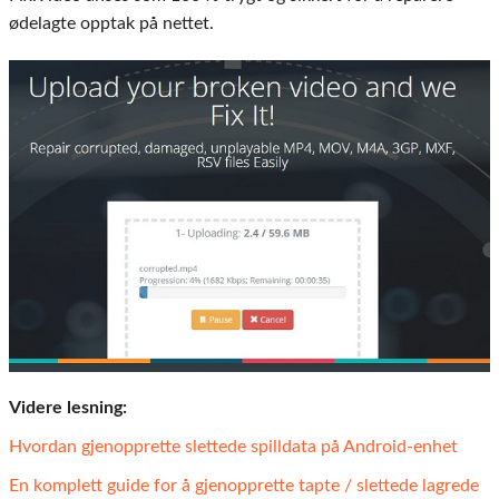
ødelagte opptak på nettet.
Videre lesning:
Hvordan gjenopprette slettede spilldata på Android-enhet
En komplett guide for å gjenopprette tapte / slettede lagrede