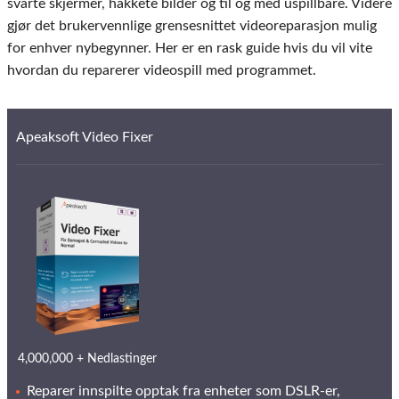
svarte skjermer, hakkete bilder og til og med uspillbare. Videre
gjør det brukervennlige grensesnittet videoreparasjon mulig
for enhver nybegynner. Her er en rask guide hvis du vil vite
hvordan du reparerer videospill med programmet.
Apeaksoft Video Fixer
4,000,000 + Nedlastinger
Reparer innspilte opptak fra enheter som DSLR-er,