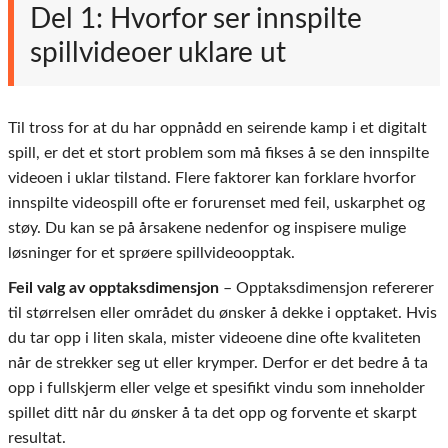
Del 1: Hvorfor ser innspilte
spillvideoer uklare ut
Til tross for at du har oppnådd en seirende kamp i et digitalt
spill, er det et stort problem som må fikses å se den innspilte
videoen i uklar tilstand. Flere faktorer kan forklare hvorfor
innspilte videospill ofte er forurenset med feil, uskarphet og
støy. Du kan se på årsakene nedenfor og inspisere mulige
løsninger for et sprøere spillvideoopptak.
Feil valg av opptaksdimensjon
– Opptaksdimensjon refererer
til størrelsen eller området du ønsker å dekke i opptaket. Hvis
du tar opp i liten skala, mister videoene dine ofte kvaliteten
når de strekker seg ut eller krymper. Derfor er det bedre å ta
opp i fullskjerm eller velge et spesifikt vindu som inneholder
spillet ditt når du ønsker å ta det opp og forvente et skarpt
resultat.