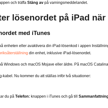
ppen och träffa
Stäng av
på varningsmeddelandet.
ter lösenordet på iPad nä
nordet med iTunes
 enheten eller avaktivera din iPad-lösenkod i appen Inställninga
briksåterställning
din enhet, inklusive iPad-lösenordet.
å Windows och macOS Mojave eller äldre. På macOS Catalina e
g-kabel. Nu kommer du att ställas inför två situationer:
ckar du på
Telefon:
knappen i iTunes och gå till
Sammanfattnin