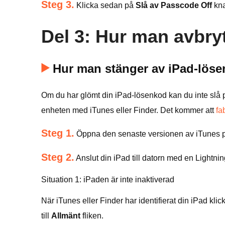
Steg 3.
Klicka sedan på
Slå av Passcode Off
kna
Del 3: Hur man avbry
Hur man stänger av iPad-löse
Om du har glömt din iPad-lösenkod kan du inte slå på
enheten med iTunes eller Finder. Det kommer att
fa
Steg 1.
Öppna den senaste versionen av iTunes p
Steg 2.
Anslut din iPad till datorn med en Lightnin
Situation 1: iPaden är inte inaktiverad
När iTunes eller Finder har identifierat din iPad kli
till
Allmänt
fliken.