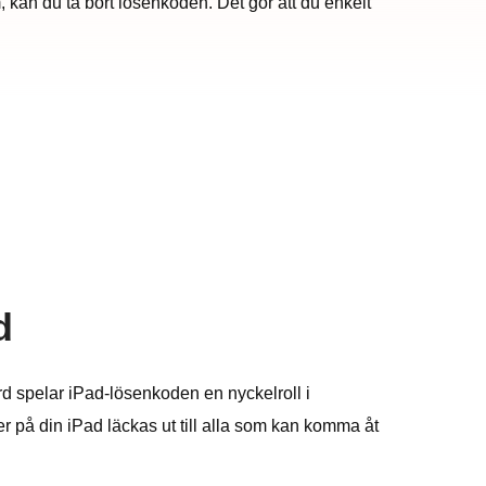
, kan du ta bort lösenkoden. Det gör att du enkelt
d
rd spelar iPad-lösenkoden en nyckelroll i
r på din iPad läckas ut till alla som kan komma åt