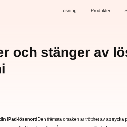
Lösning
Produkter
S
r och stänger av lö
i
din iPad-lösenord
Den främsta orsaken är trötthet av att trycka 