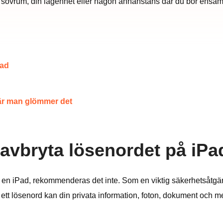
itt sovrum, din lägenhet eller någon annanstans där du bor ensam
Pad
när man glömmer det
 avbryta lösenordet på iPa
å en iPad, rekommenderas det inte. Som en viktig säkerhetsåtgä
ett lösenord kan din privata information, foton, dokument och me