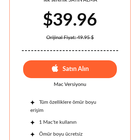
Tek seferlik SATIN ALMA
$39.96
Orijinal Fiyat: 49.95 $
Satın Alın
Mac Versiyonu
Tüm özelliklere ömür boyu
erişim
1 Mac'te kullanın
Ömür boyu ücretsiz