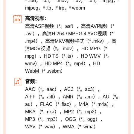
* .tod，* .qt，* .mov，* .dv，* .dif，* mjpg，*
mjpeg，* .tp，* trp，* webm
高清视频：
高清ASF视频（*。asf），高清AVI视频（*
.avi），高清H.264 / MPEG-4 AVC视频（*
.mp4），高清MKV视频格式（* .mkv），高
清MOV视频（*。 mov），HD MPG（*
mpg），HD TS（* .ts），HD WMV（*。
wmv），HD MP4（*。mp4），HD
WebM（* .webm）
音频：
AAC（*。aac），AC3（*。ac3），
AIFF（*。aiff），AMR（*。amr），AU（*。
au），FLAC（* .flac），M4A（* .m4a），
MKA （* .mka），MP2（*。mp2），
MP3（*。mp3），OGG（*。ogg），
WAV（* .wav），WMA（* .wma）