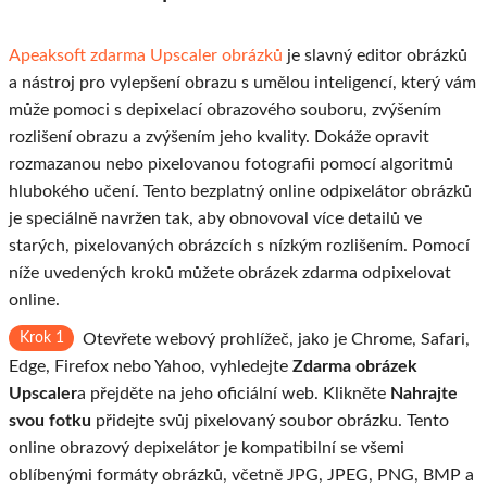
Apeaksoft zdarma Upscaler obrázků
je slavný editor obrázků
a nástroj pro vylepšení obrazu s umělou inteligencí, který vám
může pomoci s depixelací obrazového souboru, zvýšením
rozlišení obrazu a zvýšením jeho kvality. Dokáže opravit
rozmazanou nebo pixelovanou fotografii pomocí algoritmů
hlubokého učení. Tento bezplatný online odpixelátor obrázků
je speciálně navržen tak, aby obnovoval více detailů ve
starých, pixelovaných obrázcích s nízkým rozlišením. Pomocí
níže uvedených kroků můžete obrázek zdarma odpixelovat
online.
Krok 1
Otevřete webový prohlížeč, jako je Chrome, Safari,
Edge, Firefox nebo Yahoo, vyhledejte
Zdarma obrázek
Upscaler
a přejděte na jeho oficiální web. Klikněte
Nahrajte
svou fotku
přidejte svůj pixelovaný soubor obrázku. Tento
online obrazový depixelátor je kompatibilní se všemi
oblíbenými formáty obrázků, včetně JPG, JPEG, PNG, BMP a