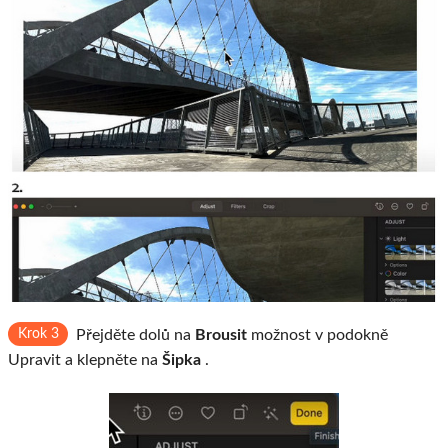
Krok 3
Přejděte dolů na
Brousit
možnost v podokně
Upravit a klepněte na
Šipka
.