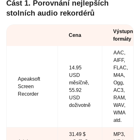
Část 1. Porovnání nejlepších
stolních audio rekordérů
Výstupní
Cena
formáty
AAC,
AIFF,
14.95
FLAC,
USD
M4A,
Apeaksoft
měsíčně,
Ogg,
Screen
55.92
AC3,
Recorder
USD
RAM,
doživotně
WAV,
WMA
atd.
31.49 $
MP3,