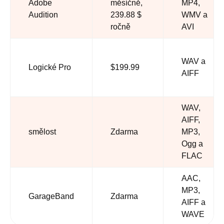
Adobe
měsíčně,
MP4,
Audition
239.88 $
WMV a
ročně
AVI
WAV a
Logické Pro
$199.99
AIFF
WAV,
AIFF,
smělost
Zdarma
MP3,
Ogg a
FLAC
AAC,
MP3,
GarageBand
Zdarma
AIFF a
WAVE