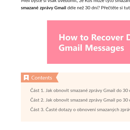
Měli byste si však uvědomit, že Koš může tyto smaza
smazané zprávy Gmail
déle než 30 dní? Přečtěte si t
Část 1. Jak obnovit smazané zprávy Gmail do 30
Část 2. Jak obnovit smazané zprávy Gmail po 30
Část 3. Časté dotazy o obnovení smazaných zprá