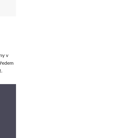
ny v
 předem
t.