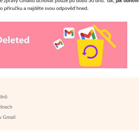
né zprávy Gmailu uchovat pouze po dobu 30 dnů. Tak,
jak obnovi
uto příručku a najděte svou odpověď hned.
 dnů
 dnech
v Gmail