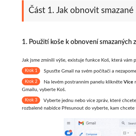
Část 1. Jak obnovit smazané
1. Použití koše k obnovení smazaných 
Jak jsme zmínili výše, existuje funkce Koš, která vá
Krok 1
Spusťte Gmail na svém počítači a nezapomeň
Krok 2
Na levém postranním panelu klikněte
Více
r
Gmailu, vyberte Koš.
Krok 3
Vyberte jednu nebo více zpráv, které chcete
rozbalené nabídce Přesunout do vyberte, kam chcete