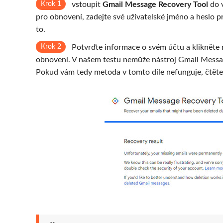
Krok 1
vstoupit
Gmail Message Recovery Tool
do v
pro obnovení, zadejte své uživatelské jméno a heslo pr
to.
Krok 2
Potvrďte informace o svém účtu a klikněte
obnovení. V našem testu nemůže nástroj Gmail Messa
Pokud vám tedy metoda v tomto díle nefunguje, čtěte d