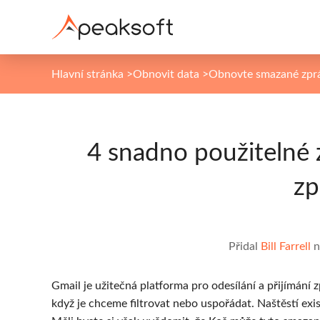
Hlavní stránka
>
Obnovit data
>
Obnovte smazané zpr
4 snadno použitelné 
zp
Přidal
Bill Farrell
n
Gmail je užitečná platforma pro odesílání a přijímání
když je chceme filtrovat nebo uspořádat. Naštěstí ex