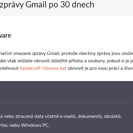
 zprávy Gmail po 30 dnech
ware
načíst smazané zprávy Gmail, protože všechny zprávy jsou ulože
ále však můžete obnovit důležité přílohy a soubory, pokud si je
spolehnout
Apeaksoft Obnova dat
obnovit je pro svou práci a živo
á nebo ztracená data včetně e-mailů, dokumentů, obrázků,
če Mac nebo Windows PC.