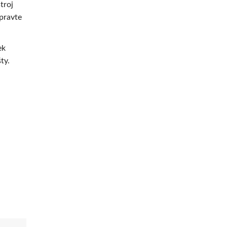
troj
opravte
ek
ty.