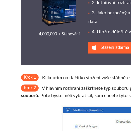
2. Intuitivní rozhra
3. Jako bezpečný a
data.
4. Uložte důležité
4,000,000 + Stahování
Stažení zdarma
Krok 1
Kliknutím na tlačítko stažení výše stáhněte
Krok 2
V hlavním rozhraní zaškrtněte typ souboru
souborů
. Poté byste měli vybrat cíl, kam chcete tyto