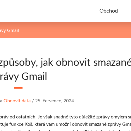
Obchod
ávy Gmail
způsoby, jak obnovit smazan
rávy Gmail
a
Obnovit data
/
25. července, 2024
 zpráv od ostatních. Je však snadné tyto důležité zprávy omylem 
istuje funkce Koš, která vám umožní obnovit smazané zprávy Gma