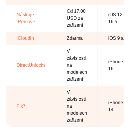
Od 17.00
Nástroje
iOS 12.0 
USD za
iRemove
16.5
zařízení
iCloudin
Zdarma
iOS 9 a sta
V
závislosti
iPhone 4 
DirectUnlocks
na
16
modelech
zařízení
V
závislosti
iPhone 3G
Fix7
na
14
modelech
zařízení