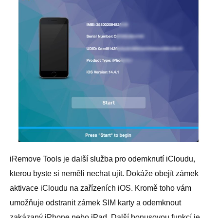
iRemove Tools je další služba pro odemknutí iCloudu,
kterou byste si neměli nechat ujít. Dokáže obejít zámek
aktivace iCloudu na zařízeních iOS. Kromě toho vám
umožňuje odstranit zámek SIM karty a odemknout
zakázaný iPhone nebo iPad. Další bonusovou funkcí je