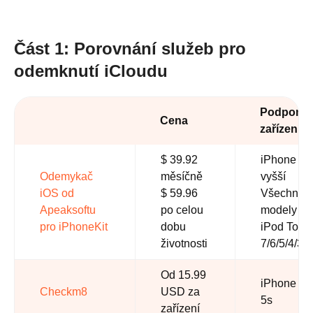
Část 1: Porovnání služeb pro
odemknutí iCloudu
Podporov
Cena
zařízení
$ 39.92
iPhone 5 
Odemykač
měsíčně
vyšší
iOS od
$ 59.96
Všechny
Apeaksoftu
po celou
modely iP
pro iPhoneKit
dobu
iPod Touc
životnosti
7/6/5/4/3/2
Od 15.99
iPhone 15
Checkm8
USD za
5s
zařízení