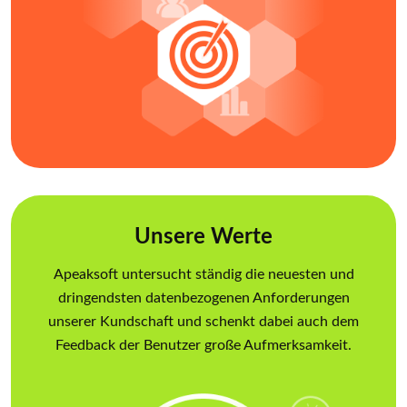
Unsere Werte
Apeaksoft untersucht ständig die neuesten und
dringendsten datenbezogenen Anforderungen
unserer Kundschaft und schenkt dabei auch dem
Feedback der Benutzer große Aufmerksamkeit.