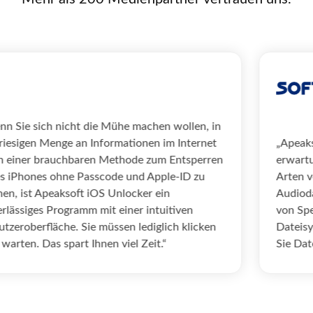
„Wenn Sie sich nicht die Mühe machen wollen, in
der riesigen Menge an Informationen im Internet
„
nach einer brauchbaren Methode zum Entsperren
e
eines iPhones ohne Passcode und Apple-ID zu
A
suchen, ist Apeaksoft iOS Unlocker ein
A
zuverlässiges Programm mit einer intuitiven
v
Benutzeroberfläche. Sie müssen lediglich klicken
D
und warten. Das spart Ihnen viel Zeit.“
S