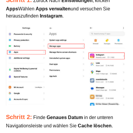
Schritt 1:
Zurück Nach
Einstellungen
, klicken
Apps
Wählen
Apps verwalten
und versuchen Sie
herauszufinden
Instagram
.
Schritt 2:
Finde
Genaues Datum
in der unteren
Navigationsleiste und wählen Sie
Cache löschen
.