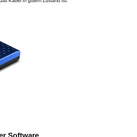
das Kabel in gutem Zustand ist.
ler Software