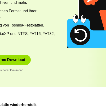
chiven und mehr.
ichen Format und ihrer
.
ng von Toshiba-Festplatten.
ista/XP und NTFS, FAT16, FAT32,
Free Download
icherer Download
latte wiederherstellt