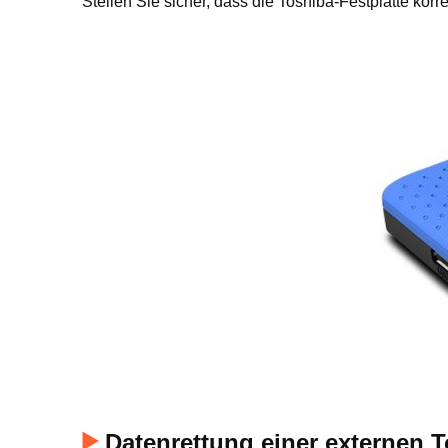
Stellen Sie sicher, dass die Toshiba-Festplatte kor
Datenrettung einer externen T