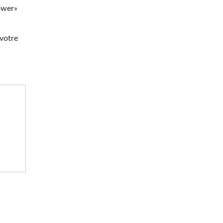
ower»
 votre