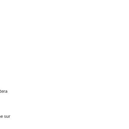
tera
he sur