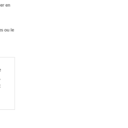
rer en
es ou le
e
,
t