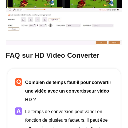
FAQ sur HD Video Converter
Combien de temps faut-il pour convertir
une vidéo avec un convertisseur vidéo
HD ?
Le temps de conversion peut varier en
fonction de plusieurs facteurs. Il peut être