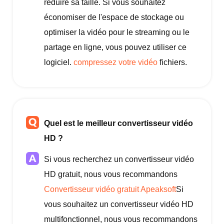
réduire sa taille. Si vous souhaitez
économiser de l'espace de stockage ou
optimiser la vidéo pour le streaming ou le
partage en ligne, vous pouvez utiliser ce
logiciel.
compressez votre vidéo
fichiers.
Quel est le meilleur convertisseur vidéo
HD ?
Si vous recherchez un convertisseur vidéo
HD gratuit, nous vous recommandons
Convertisseur vidéo gratuit Apeaksoft
Si
vous souhaitez un convertisseur vidéo HD
multifonctionnel, nous vous recommandons