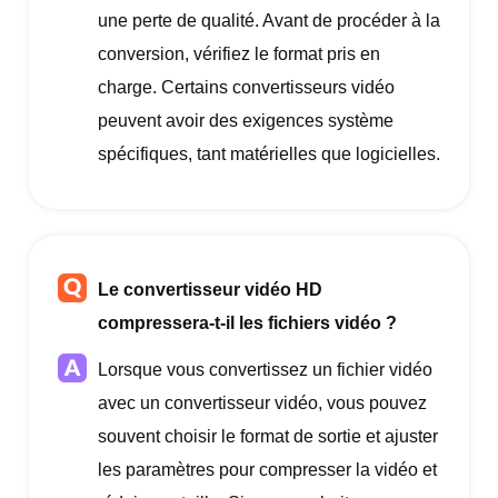
une perte de qualité. Avant de procéder à la
conversion, vérifiez le format pris en
charge. Certains convertisseurs vidéo
peuvent avoir des exigences système
spécifiques, tant matérielles que logicielles.
Le convertisseur vidéo HD
compressera-t-il les fichiers vidéo ?
Lorsque vous convertissez un fichier vidéo
avec un convertisseur vidéo, vous pouvez
souvent choisir le format de sortie et ajuster
les paramètres pour compresser la vidéo et