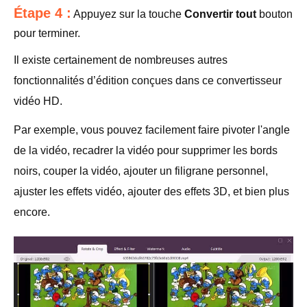
Étape 4 :
Appuyez sur la touche
Convertir tout
bouton
pour terminer.
Il existe certainement de nombreuses autres
fonctionnalités d’édition conçues dans ce convertisseur
vidéo HD.
Par exemple, vous pouvez facilement faire pivoter l'angle
de la vidéo, recadrer la vidéo pour supprimer les bords
noirs, couper la vidéo, ajouter un filigrane personnel,
ajuster les effets vidéo, ajouter des effets 3D, et bien plus
encore.