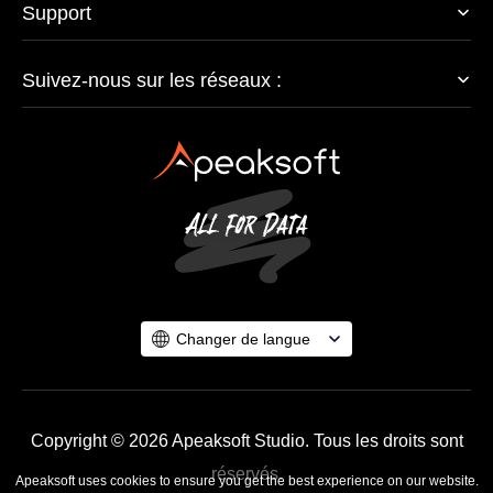
Support
Suivez-nous sur les réseaux :
Changer de langue
Copyright © 2026 Apeaksoft Studio. Tous les droits sont
réservés.
Apeaksoft uses cookies to ensure you get the best experience on our website.