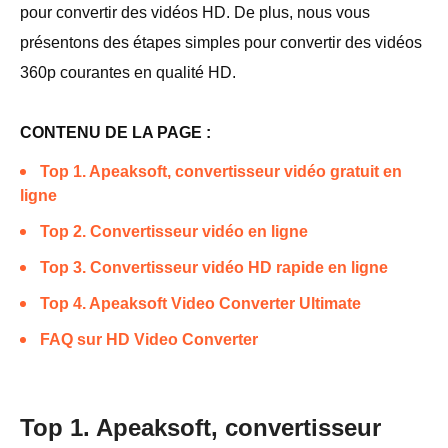
pour convertir des vidéos HD. De plus, nous vous
présentons des étapes simples pour convertir des vidéos
360p courantes en qualité HD.
CONTENU DE LA PAGE :
Top 1. Apeaksoft, convertisseur vidéo gratuit en
ligne
Top 2. Convertisseur vidéo en ligne
Top 3. Convertisseur vidéo HD rapide en ligne
Top 4. Apeaksoft Video Converter Ultimate
FAQ sur HD Video Converter
Top 1. Apeaksoft, convertisseur