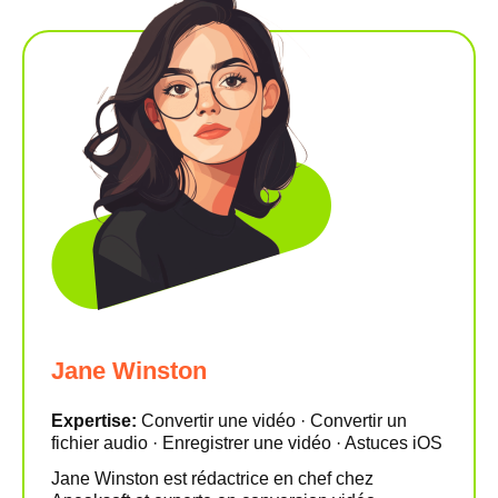
Jane Winston
Expertise:
Convertir une vidéo · Convertir un
fichier audio · Enregistrer une vidéo · Astuces iOS
Jane Winston est rédactrice en chef chez