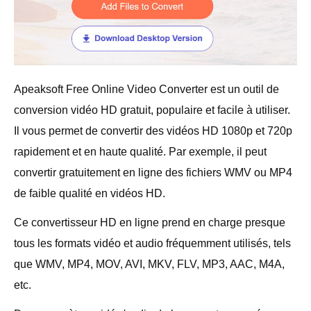
Apeaksoft Free Online Video Converter est un outil de
conversion vidéo HD gratuit, populaire et facile à utiliser.
Il vous permet de convertir des vidéos HD 1080p et 720p
rapidement et en haute qualité. Par exemple, il peut
convertir gratuitement en ligne des fichiers WMV ou MP4
de faible qualité en vidéos HD.
Ce convertisseur HD en ligne prend en charge presque
tous les formats vidéo et audio fréquemment utilisés, tels
que WMV, MP4, MOV, AVI, MKV, FLV, MP3, AAC, M4A,
etc.