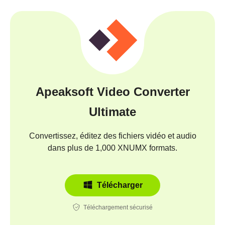
Apeaksoft Video Converter
Ultimate
Convertissez, éditez des fichiers vidéo et audio
dans plus de 1,000 XNUMX formats.
Télécharger
Téléchargement sécurisé