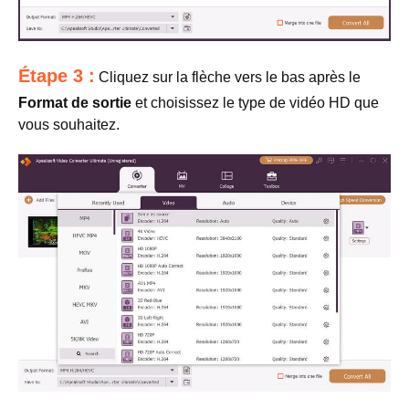
Étape 3 :
Cliquez sur la flèche vers le bas après le
Format de sortie
et choisissez le type de vidéo HD que
vous souhaitez.