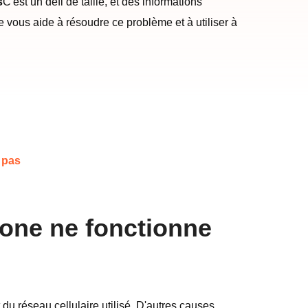
s
C'est un défi de taille, et des informations
e vous aide à résoudre ce problème et à utiliser à
 pas
hone ne fonctionne
u réseau cellulaire utilisé. D'autres causes