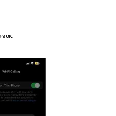
ment
OK
.