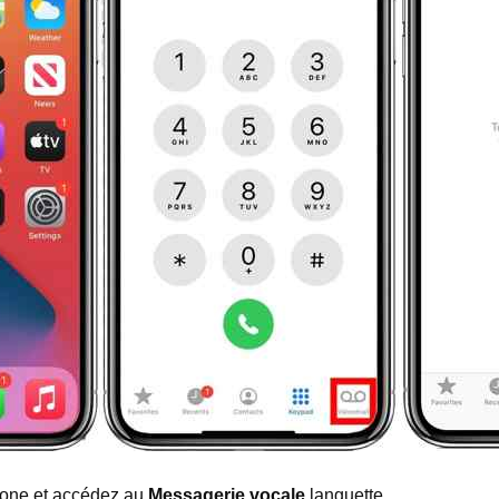
hone et accédez au
Messagerie vocale
languette.