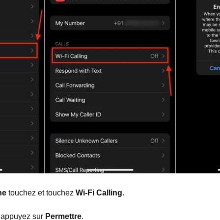
ne
touchez et touchez
Wi-Fi Calling
.
 appuyez sur
Permettre
.