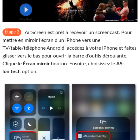
Étape 2
AirScreen est prêt à recevoir un screencast. Pour
mettre en miroir l'écran d'un iPhone vers une
TV/table/téléphone Android, accédez à votre iPhone et faites
glisser vers le bas pour ouvrir la barre d'outils déroulante.
Clique le
Écran miroir
bouton. Ensuite, choisissez le
AS-
lonitech
option.