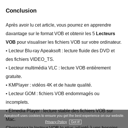
Conclusion
Après avoir lu cet article, vous pourrez en apprendre
davantage sur le format VOB et obtenir les 5
Lecteurs
VOB
pour visualiser les fichiers VOB sur votre ordinateur.
• Lecteur Blu-ray Apeaksoft : lecture fluide des DVD et
des fichiers VIDEO_TS.
• Lecteur multimédia VLC : lecture VOB entièrement
gratuite.
• KMPlayer : vidéos 4K et de haute qualité.
• Lecteur GOM : fichiers VOB endommagés ou
incomplets.
• Elmedia Player : lecture stable des fichiers VOB sur
Apeaksoft uses cookies to ensure you get the best experience on our website.
Mac.
Privacy Policy
Got it!
Choisissez le lecteur VOB le plus adapté à vos besoins