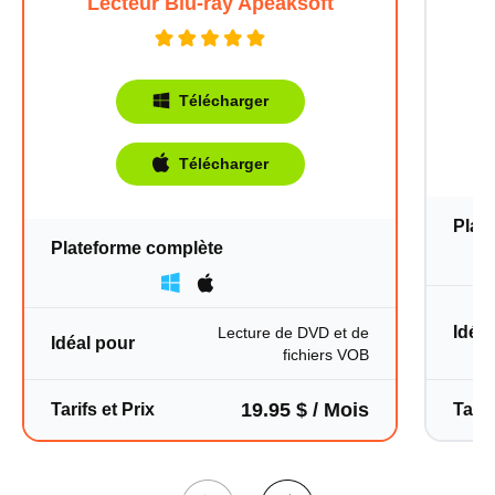
Lecteur Blu-ray Apeaksoft
Plat
Plateforme complète
Idéal
Lecture de DVD et de
Idéal pour
fichiers VOB
Télécharger
19.95 $ / Mois
Tarifs et Prix
Tarif
Télécharger