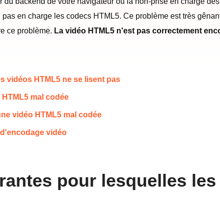
r du backend de votre navigateur ou la non-prise en charge des 
d pas en charge les codecs HTML5. Ce problème est très gênant
dre ce problème.
La vidéo HTML5 n'est pas correctement en
es vidéos HTML5 ne se lisent pas
déo HTML5 mal codée
r une vidéo HTML5 mal codée
s d'encodage vidéo
urantes pour lesquelles le