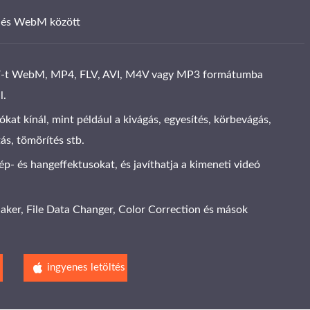
 és WebM között
V-t WebM, MP4, FLV, AVI, M4V vagy MP3 formátumba
l.
ókat kínál, mint például a kivágás, egyesítés, körbevágás,
tás, tömörítés stb.
ép- és hangeffektusokat, és javíthatja a kimeneti videó
ker, File Data Changer, Color Correction és mások
s
ingyenes letöltés