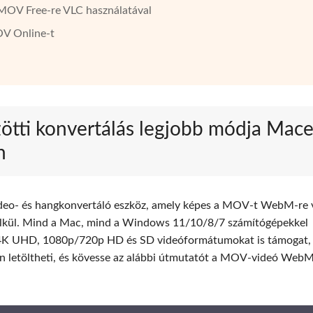
OV Free-re VLC használatával
V Online-t
ötti konvertálás legjobb módja Mac
n
deo- és hangkonvertáló eszköz, amely képes a MOV-t WebM-re 
kül. Mind a Mac, mind a Windows 11/10/8/7 számítógépekkel
4K UHD, 1080p/720p HD és SD videóformátumokat is támogat, 
 letöltheti, és kövesse az alábbi útmutatót a MOV-videó WebM-