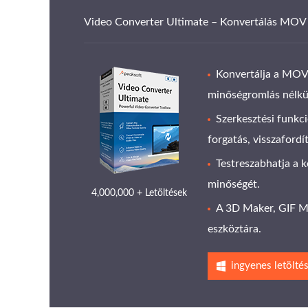
Video Converter Ultimate – Konvertálás MOV
Konvertálja a MO
minőségromlás nélkü
Szerkesztési funkci
forgatás, visszafordí
Testreszabhatja a k
minőségét.
4,000,000 + Letöltések
A 3D Maker, GIF Ma
eszköztára.
ingyenes letölté