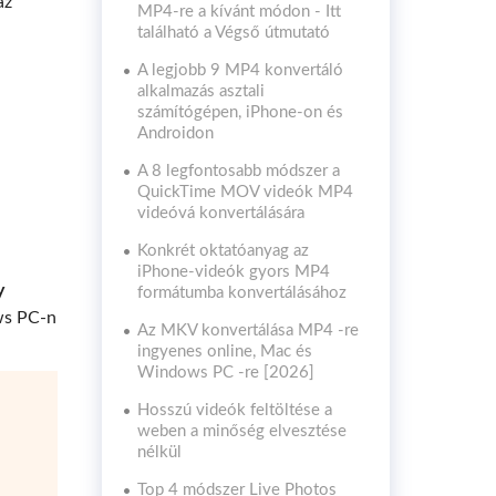
az
MP4-re a kívánt módon - Itt
található a Végső útmutató
A legjobb 9 MP4 konvertáló
alkalmazás asztali
számítógépen, iPhone-on és
Androidon
A 8 legfontosabb módszer a
QuickTime MOV videók MP4
videóvá konvertálására
Konkrét oktatóanyag az
iPhone-videók gyors MP4
y
formátumba konvertálásához
ws PC-n
Az MKV konvertálása MP4 -re
ingyenes online, Mac és
Windows PC -re [2026]
Hosszú videók feltöltése a
weben a minőség elvesztése
nélkül
Top 4 módszer Live Photos