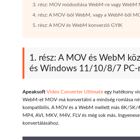
3. rész: MOV módosítása WebM-re vagy WebM M
4. rész: A MOV-ból WebM, vagy a WebM-ből MO
5. rész: A MOV és WebM konverzió GYIK
1. rész: A MOV és WebM köz
és Windows 11/10/8/7 PC-
Apeaksoft
Video Converter Ultimate
egy hatékony vi
WebM-et MOV-má konvertálni a minőség romlása nél
kompatibilis. A MOV és a WebM mellett más 8K/5K/
MP4, AVI, MKV, M4V, FLV és még sok más. Ingyenesen
konvertálásához.