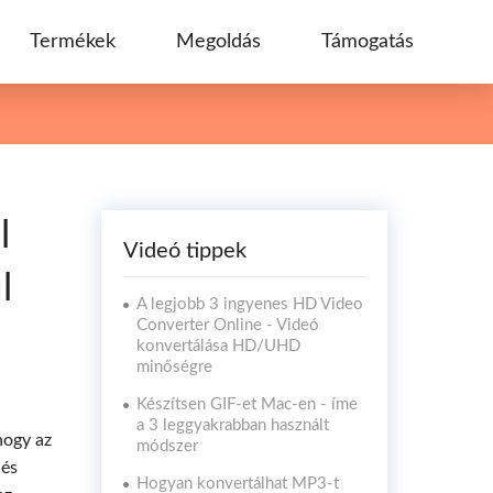
Termékek
Megoldás
Támogatás
l
Videó tippek
l
A legjobb 3 ingyenes HD Video
Converter Online - Videó
konvertálása HD/UHD
minőségre
Készítsen GIF-et Mac-en - íme
a 3 leggyakrabban használt
hogy az
módszer
 és
Hogyan konvertálhat MP3-t