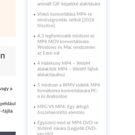
animált GIF-képekké alakítására
Videó konvertálása MP4-re
minőségromlás nélkül [2026
frissítve]
A 3 legfontosabb módszer az
MP4 MOV konvertálására
Windows és Mac rendszeren
az Ease-val
en
4 Hatékony MP4 – WebM
átalakítók MP4 – WebM fájlok
átalakításához
5 módszer a WMV videók MP4
vagy a
formátumra konvertálására PC-
n és Androidon
például
MPG VS MP4: Egy átfogó
fájllá
összehasonlító elemzés
Egyszerű mód az MP4 DVD-re
történő írására [Legjobb DVD-
készítő]