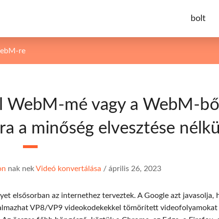
bolt
WebM-re
l WebM-mé vagy a WebM-bő
a a minőség elvesztése nélkü
on
nak nek
Videó konvertálása
/
április 26, 2023
et elsősorban az internethez terveztek. A Google azt javasolja, 
talmazhat VP8/VP9 videokodekekkel tömörített videofolyamokat