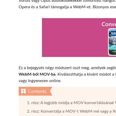
Vorbis vagy Opus audiokodekekkel tömörített hangot. 
Opera és a Safari támogatja a WebM-et. Bizonyos e
Ez a bejegyzés négy módszert oszt meg, amelyek segít
WebM-ből MOV-ba
. Kiválaszthatja a kívánt módo
vagy ingyenesen online.
1. rész: A legjobb módja a MOV konvertálásá
2. rész: Konvertálja a MOV-t WebM-mé vagy a 