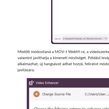
Mielőtt módosítaná a MOV-t WebM-re, a videószerkeszt
valamint javíthatja a kimeneti minőséget. Például lev
alkalmazhat, új hangsávot adhat hozzá, feliratot mód
javítására.