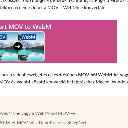
Az összes főbb böngésző, köztük a Chrome, az Edge, a Firefox, 
setekben érdemes lehet a MOV-t WebMmé konvertálni.
enek a videobeszélgetés elkészítésében
MOV-ból WebM-be vag
t a MOV és WebM közötti konverzió befejezéséhez Macen, Windo
nak WebM-mé vagy a WebM-ből MOV-vé
WebM-et MOV-vé a HandBrake segítségével