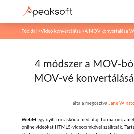
Főoldal
>
Videó konvertálása
>
A MOV konvertálása 
4 módszer a MOV-bó
MOV-vé konvertálásár
általa megosztva
Jane Winst
WebM
egy nyílt forráskódú médiafájl formátum, amely
online videókat HTML5-videocímkével szállítsák. Tar