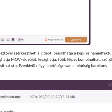
ővel szerkesztheti a videót, beállíthatja a kép- és hangeffektu
ághatja MOV-videóját, levághatja, több klipet kombinálhat, szűrő
osíthat stb. Ezenkívül négy lehetősége van a minőség hatékony