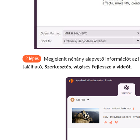
2 lépés
Megjelenít néhány alapvető információt az i
található,
Szerkesztés
,
vágás
és
Fejlessze a videót
.