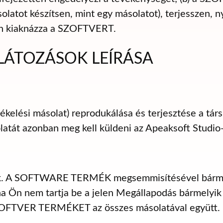
olatot készítsen, mint egy másolatot), terjesszen, n
don kiaknázza a SZOFTVERT.
RLÁTOZÁSOK LEÍRÁSA
kelési másolat) reprodukálása és terjesztése a társ
latát azonban meg kell küldeni az Apeaksoft Studio
nik. A SOFTWARE TERMÉK megsemmisítésével bármik
 ha Ön nem tartja be a jelen Megállapodás bármelyik
ZOFTVER TERMÉKET az összes másolatával együtt.