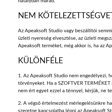
hatályban marad.
NEM KÖTELEZETTSÉGVE
Az Apeaksoft Studio vagy beszállítói semmi
üzleti nyereség elvesztése, az üzleti megsz
Apeaksoft terméket, még akkor is, ha az Ap
KÜLÖNFÉLE
1. Az Apeaksoft Studio nem engedélyezi,
törvényeket. Ha a SZOFTVER TERMÉKET az i
nem ért egyet ezzel a ténnyel, kérjük, ne
2. A végső értelmezést mérlegelésünkre ha
szeretne kapcsolatba lépni az Apeaksoft St