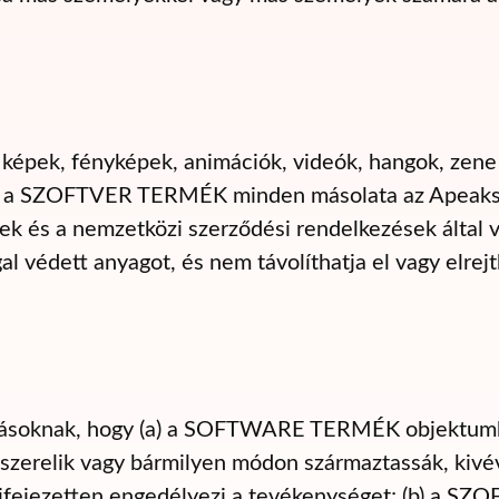
képek, fényképek, animációk, videók, hangok, ze
 és a SZOFTVER TERMÉK minden másolata az Apeakso
k és a nemzetközi szerződési rendelkezések álta
al védett anyagot, és nem távolíthatja el vagy elrej
ásoknak, hogy (a) a SOFTWARE TERMÉK objektumkód
zétszerelik vagy bármilyen módon származtassák, kiv
 kifejezetten engedélyezi a tevékenységet; (b) a 