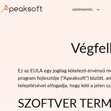
adatmentés
Végfel
Ez az EULA egy jogilag kötelező érvényű me
program fejlesztője ("Apeaksoft") között, a
telepítésével elfogadja, hogy köti a jelen sz
SZOFTVER TERM