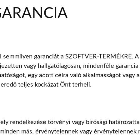
GARANCIA
állal semmilyen garanciát a SZOFTVER-TERMÉKRE
etten vagy hallgatólagosan, mindenféle garancia né
zhatóságot, egy adott célra való alkalmasságot vag
redő teljes kockázat Önt terheli.
ly rendelkezése törvényi vagy bírósági határozatt
 minden más, érvénytelennek vagy érvénytelennek n