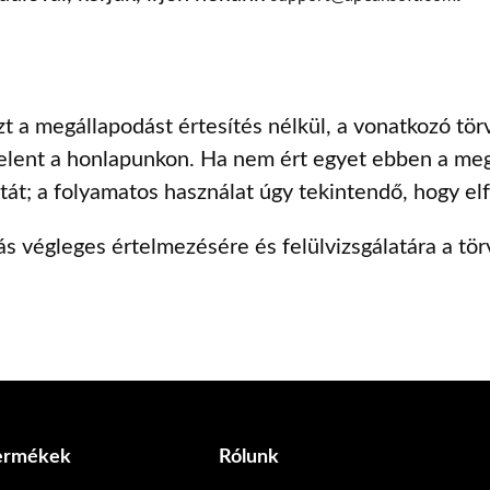
 a megállapodást értesítés nélkül, a vonatkozó törv
jelent a honlapunkon. Ha nem ért egyet ebben a megá
; a folyamatos használat úgy tekintendő, hogy elf
ás végleges értelmezésére és felülvizsgálatára a t
termékek
Rólunk