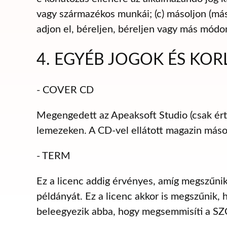
vagy származékos munkái; (c) másoljon (más
adjon el, béreljen, béreljen vagy más mó
4. EGYÉB JOGOK ÉS KO
- COVER CD
Megengedett az Apeaksoft Studio (csak érté
lemezeken. A CD-vel ellátott magazin máso
- TERM
Ez a licenc addig érvényes, amíg megszű
példányát. Ez a licenc akkor is megszűnik,
beleegyezik abba, hogy megsemmisíti a S