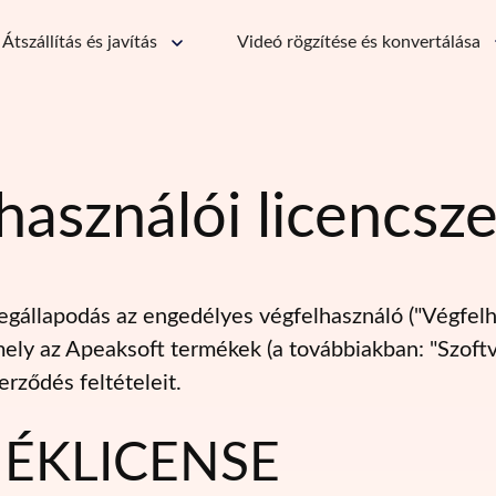
Átszállítás és javítás
Videó rögzítése és konvertálása
használói licencsz
gállapodás az engedélyes végfelhasználó ("Végfelha
mely az Apeaksoft termékek (a továbbiakban: "Szoftv
erződés feltételeit.
ÉKLICENSE