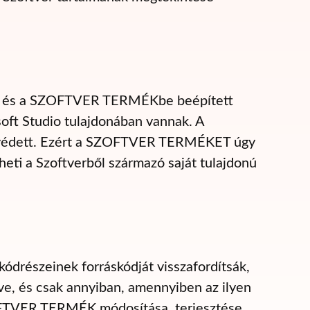
ne és a SZOFTVER TERMÉKbe beépített
ft Studio tulajdonában vannak. A
l védett. Ezért a SZOFTVER TERMÉKET úgy
theti a Szoftverből származó saját tulajdonú
részeinek forráskódját visszafordítsák,
éve, és csak annyiban, amennyiben az ilyen
SZOFTVER TERMÉK módosítása, terjesztése