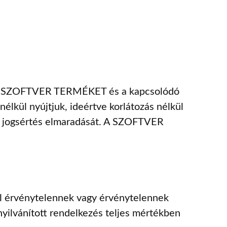
. A SZOFTVER TERMÉKET és a kapcsolódó
lkül nyújtjuk, ideértve korlátozás nélkül
y a jogsértés elmaradását. A SZOFTVER
al érvénytelennek vagy érvénytelennek
yilvánított rendelkezés teljes mértékben