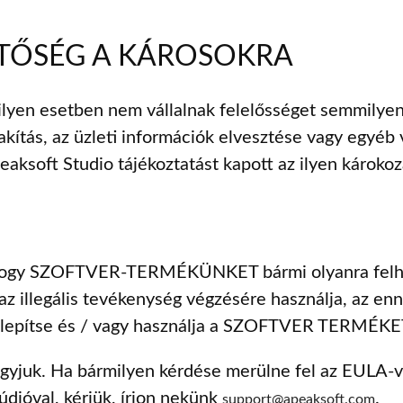
TŐSÉG A KÁROSOKRA
lyen esetben nem vállalnak felelősséget semmilyen 
akítás, az üzleti információk elvesztése vagy egyéb 
eaksoft Studio tájékoztatást kapott az ilyen károkoz
 hogy SZOFTVER-TERMÉKÜNKET bármi olyanra felhasz
llegális tevékenység végzésére használja, az en
 telepítse és / vagy használja a SZOFTVER TERMÉKE
gyjuk. Ha bármilyen kérdése merülne fel az EULA-v
údióval, kérjük, írjon nekünk
.
support@apeaksoft.com