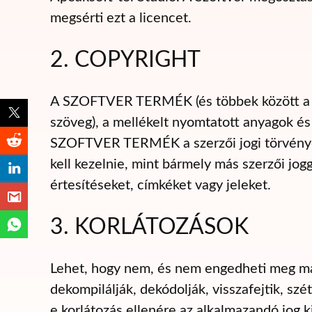
megsérti ezt a licencet.
2. COPYRIGHT
A SZOFTVER TERMÉK (és többek között a 
szöveg), a mellékelt nyomtatott anyagok
SZOFTVER TERMÉK a szerzői jogi törvénye
kell kezelnie, mint bármely más szerzői jogg
értesítéseket, címkéket vagy jeleket.
3. KORLÁTOZÁSOK
Lehet, hogy nem, és nem engedheti meg m
dekompilálják, dekódolják, visszafejtik, s
e korlátozás ellenére az alkalmazandó jog