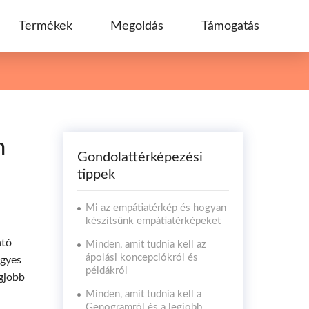
Termékek
Megoldás
Támogatás
n
Gondolattérképezési
tippek
Mi az empátiatérkép és hogyan
készítsünk empátiatérképeket
ató
Minden, amit tudnia kell az
ápolási koncepciókról és
Egyes
példákról
egjobb
Minden, amit tudnia kell a
Genogramról és a legjobb