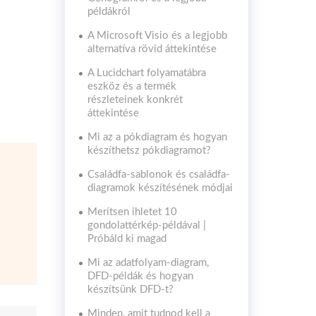
példákról
A Microsoft Visio és a legjobb
alternatíva rövid áttekintése
A Lucidchart folyamatábra
eszköz és a termék
részleteinek konkrét
áttekintése
Mi az a pókdiagram és hogyan
készíthetsz pókdiagramot?
Családfa-sablonok és családfa-
diagramok készítésének módjai
Merítsen ihletet 10
gondolattérkép-példával |
Próbáld ki magad
Mi az adatfolyam-diagram,
DFD-példák és hogyan
készítsünk DFD-t?
Minden, amit tudnod kell a