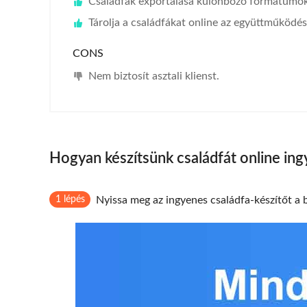
Családfák exportálása különböző formátumo
Tárolja a családfákat online az együttműködé
CONS
Nem biztosít asztali klienst.
Hogyan készítsünk családfát online in
1 lépés
Nyissa meg az ingyenes családfa-készítőt a 