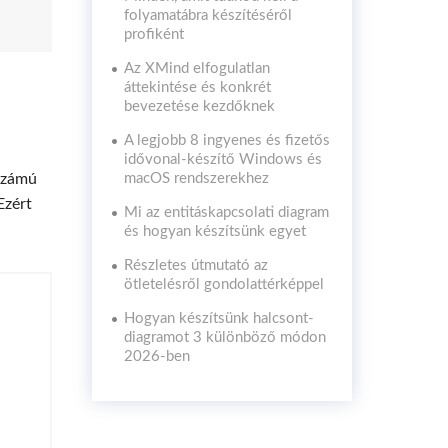
folyamatábra készítéséről
profiként
Az XMind elfogulatlan
áttekintése és konkrét
bevezetése kezdőknek
A legjobb 8 ingyenes és fizetős
idővonal-készítő Windows és
 számú
macOS rendszerekhez
Ezért
Mi az entitáskapcsolati diagram
és hogyan készítsünk egyet
Részletes útmutató az
ötletelésről gondolattérképpel
Hogyan készítsünk halcsont-
diagramot 3 különböző módon
2026-ben