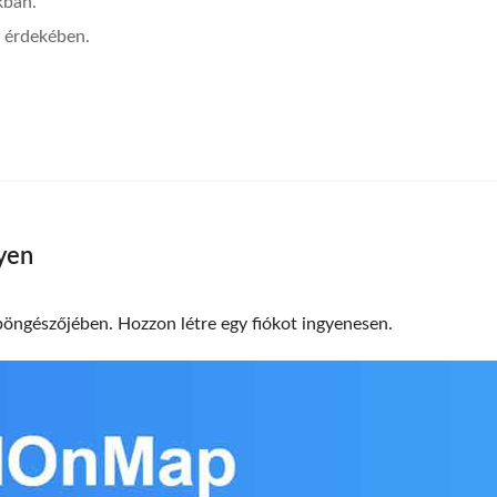
kban.
s érdekében.
gyen
böngészőjében. Hozzon létre egy fiókot ingyenesen.