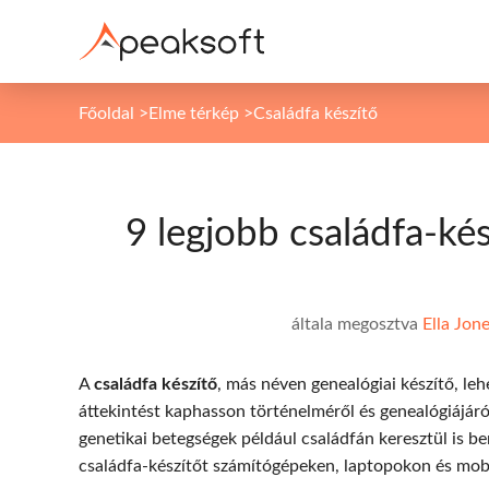
Főoldal
>
Elme térkép
>
Családfa készítő
9 legjobb családfa-ké
általa megosztva
Ella Jon
A
családfa készítő
, más néven genealógiai készítő, leh
áttekintést kaphasson történelméről és genealógiájáró
genetikai betegségek például családfán keresztül is be
családfa-készítőt számítógépeken, laptopokon és mob