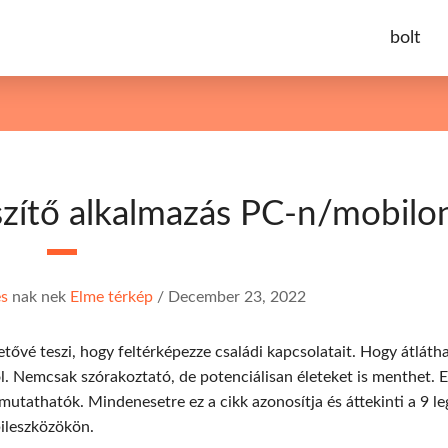
bolt
szítő alkalmazás PC-n/mobilo
es
nak nek
Elme térkép
/
December 23, 2022
etővé teszi, hogy feltérképezze családi kapcsolatait. Hogy átláth
l. Nemcsak szórakoztató, de potenciálisan életeket is menthet. 
mutathatók. Mindenesetre ez a cikk azonosítja és áttekinti a 9 l
ileszközökön.