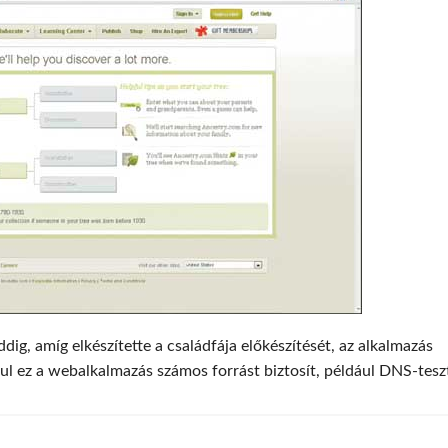
ig, amíg elkészítette a családfája előkészítését, az alkalmazás
sul ez a webalkalmazás számos forrást biztosít, például DNS-tesz