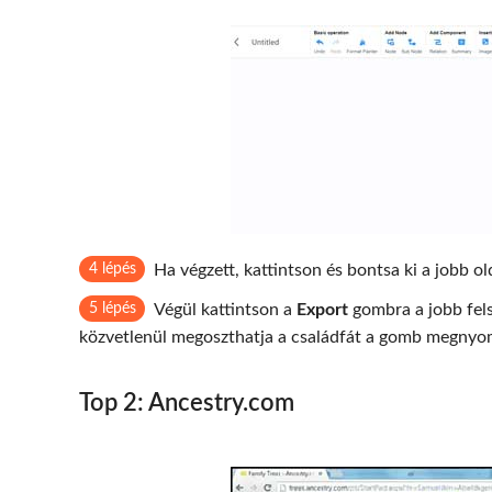
4 lépés
Ha végzett, kattintson és bontsa ki a jobb old
5 lépés
Végül kattintson a
Export
gombra a jobb fels
közvetlenül megoszthatja a családfát a gomb megny
Top 2: Ancestry.com