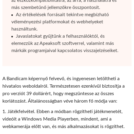
az eszközkompatibilitásra, az árra, a használatra és
más szembetűnő jellemzőkre összpontosít.
Az értékelések forrásait tekintve megbízható
véleményezési platformokat és webhelyeket
használtunk.
Javaslatokat gyűjtünk a felhasználóktól, és
elemezzük az Apeaksoft szoftverrel, valamint más
márkák programjaival kapcsolatos visszajelzéseiket.
A Bandicam képernyő felvevő, és ingyenesen letöltheti a
hivatalos weboldalról. Természetesen ezenkívül biztosítja a
pro verziót 39 dollárért, hogy megszüntesse az összes
korlátozást. Általánosságban véve három fő módja van:
1. Játékfelvétel. Ebben a módban rögzítheti játékmenetét,
videóit a Windows Media Playerben, mindent, ami a
webkamerája előtt van, és más alkalmazásokat is rögzíthet.