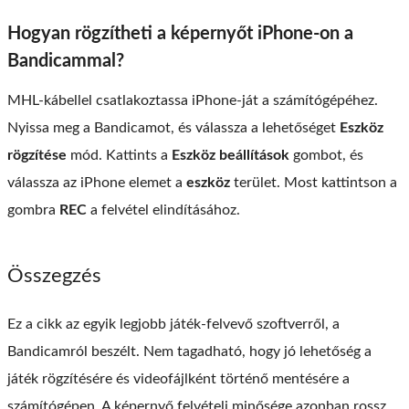
Hogyan rögzítheti a képernyőt iPhone-on a
Bandicammal?
MHL-kábellel csatlakoztassa iPhone-ját a számítógépéhez.
Nyissa meg a Bandicamot, és válassza a lehetőséget
Eszköz
rögzítése
mód. Kattints a
Eszköz beállítások
gombot, és
válassza az iPhone elemet a
eszköz
terület. Most kattintson a
gombra
REC
a felvétel elindításához.
Összegzés
Ez a cikk az egyik legjobb játék-felvevő szoftverről, a
Bandicamról beszélt. Nem tagadható, hogy jó lehetőség a
játék rögzítésére és videofájlként történő mentésére a
számítógépen. A képernyő felvételi minősége azonban rossz,