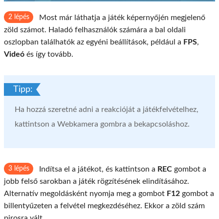
2 lépés
Most már láthatja a játék képernyőjén megjelenő
zöld számot. Haladó felhasználók számára a bal oldali
oszlopban találhatók az egyéni beállítások, például a
FPS
,
Videó
és így tovább.
Tipp:
Ha hozzá szeretné adni a reakcióját a játékfelvételhez,
kattintson a Webkamera gombra a bekapcsoláshoz.
3 lépés
Indítsa el a játékot, és kattintson a
REC
gombot a
jobb felső sarokban a játék rögzítésének elindításához.
Alternatív megoldásként nyomja meg a gombot
F12
gombot a
billentyűzeten a felvétel megkezdéséhez. Ekkor a zöld szám
pirosra vált.