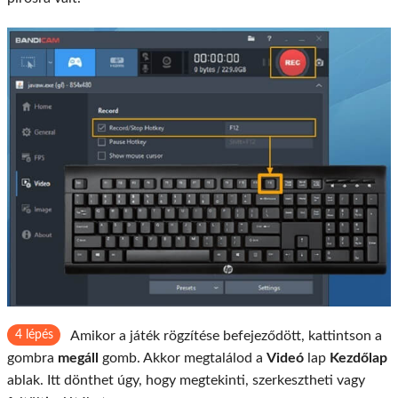
4 lépés
Amikor a játék rögzítése befejeződött, kattintson a
gombra
megáll
gomb. Akkor megtalálod a
Videó
lap
Kezdőlap
ablak. Itt dönthet úgy, hogy megtekinti, szerkesztheti vagy