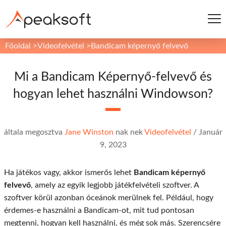
Főoldal
>
Videofelvétel
>
Bandicam képernyő felvevő
Mi a Bandicam Képernyő-felvevő és
hogyan lehet használni Windowson?
általa megosztva
Jane Winston
nak nek
Videofelvétel
/
Január
9, 2023
Ha játékos vagy, akkor ismerős lehet
Bandicam képernyő
felvevő
, amely az egyik legjobb játékfelvételi szoftver. A
szoftver körül azonban óceánok merülnek fel. Például, hogy
érdemes-e használni a Bandicam-ot, mit tud pontosan
megtenni, hogyan kell használni, és még sok más. Szerencsére