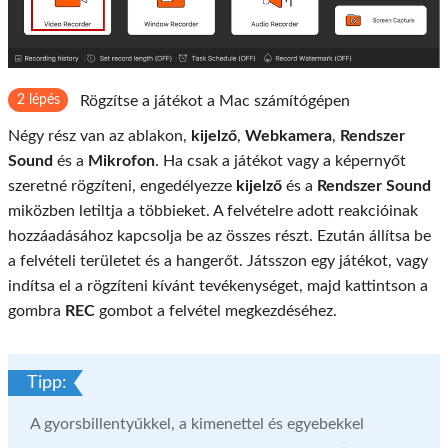
2 lépés
Rögzítse a játékot a Mac számítógépen
Négy rész van az ablakon,
kijelző
,
Webkamera
,
Rendszer
Sound
és a
Mikrofon
. Ha csak a játékot vagy a képernyőt
szeretné rögzíteni, engedélyezze
kijelző
és a
Rendszer Sound
miközben letiltja a többieket. A felvételre adott reakcióinak
hozzáadásához kapcsolja be az összes részt. Ezután állítsa be
a felvételi területet és a hangerőt. Játsszon egy játékot, vagy
indítsa el a rögzíteni kívánt tevékenységet, majd kattintson a
gombra
REC
gombot a felvétel megkezdéséhez.
Tipp:
A gyorsbillentyűkkel, a kimenettel és egyebekkel