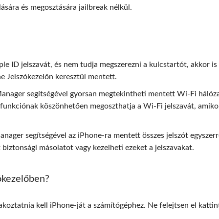
ására és megosztására jailbreak nélkül.
pple ID jelszavát, és nem tudja megszerezni a kulcstartót, akkor is
ne Jelszókezelőn keresztül mentett.
anager segítségével gyorsan megtekintheti mentett Wi-Fi hálóza
os funkciónak köszönhetően megoszthatja a Wi-Fi jelszavát, amiko
anager segítségével az iPhone-ra mentett összes jelszót egyszerr
biztonsági másolatot vagy kezelheti ezeket a jelszavakat.
zókezelőben?
akoztatnia kell iPhone-ját a számítógéphez. Ne felejtsen el kattin