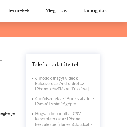
Termékek
Megoldás
Támogatás
-
Telefon adatátvitel
6 módok (nagy) videók
küldésére az Androidról az
iPhone készülékre [Frissítve]
4 módszerek az iBooks átvitele
iPad-ről számítógépre
megkérje
Hogyan importálhat CSV-
kapcsolatokat az iPhone
készülékbe [iTunes iClouddal /