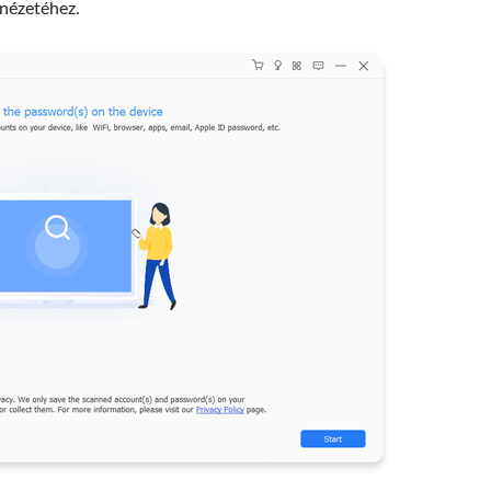
őnézetéhez.