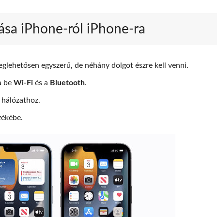
tása iPhone-ról iPhone-ra
glehetősen egyszerű, de néhány dolgot észre kell venni.
ja be
Wi-Fi
és a
Bluetooth
.
a hálózathoz.
zékébe.