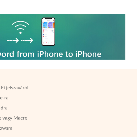
Fi jelszaváról
e-ra
idra
re vagy Macre
dowsra