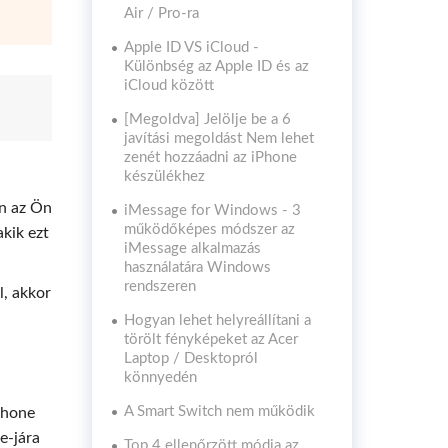
Air / Pro-ra
Apple ID VS iCloud -
Különbség az Apple ID és az
iCloud között
[Megoldva] Jelölje be a 6
javítási megoldást Nem lehet
zenét hozzáadni az iPhone
készülékhez
án az Ön
iMessage for Windows - 3
működőképes módszer az
akik ezt
iMessage alkalmazás
használatára Windows
rendszeren
l, akkor
Hogyan lehet helyreállítani a
törölt fényképeket az Acer
Laptop / Desktopról
könnyedén
A Smart Switch nem működik
Phone
e-jára
Top 4 ellenőrzött módja az