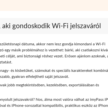
, aki gondoskodik Wi-Fi jelszaváról
a születésnapi dátuma, akkor nem lesz gondja kimondani a Wi-Fi
zó egy másik problémához is vezethet: bárki, aki csatlakozni kív
eti célját, ami biztonsági réshez vezet. Erősen ajánlom azoknak, 
ztatást.
y nagy- és kisbetűket, számokat és speciális karaktereket kombiná
abb, gyakran elfelejtheti saját jelszavát.
zavak jobb megtekintésében, kezelésében, exportálásában és
nyolult jelszavakról? Nos, álma most valóra válhat az imyPass i
al és iPhone-sorozattal kompatibilis, praktikus eszköz az iPhon