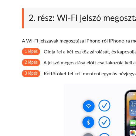
2. rész: Wi-Fi jelszó megosz
A Wi-Fi jelszavak megosztása iPhone-ról iPhone-ra me
1 lépés
Oldja fel a két eszköz zárolását, és kapcsol
2 lépés
A jelszó megosztása előtt csatlakoznia kell 
3 lépés
Kettőtöket fel kell menteni egymás névjegy