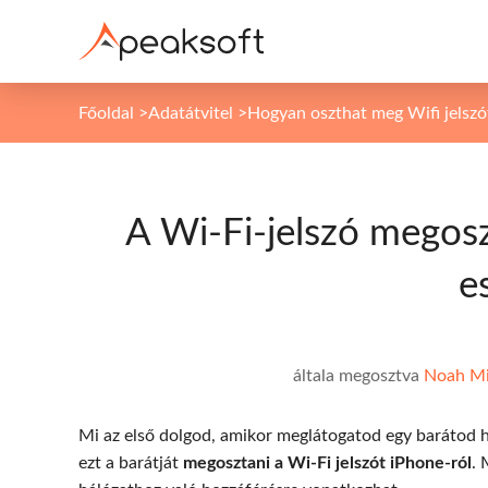
Főoldal
>
Adatátvitel
>
Hogyan oszthat meg Wifi jelszó
A Wi-Fi-jelszó megos
e
általa megosztva
Noah Mi
Mi az első dolgod, amikor meglátogatod egy barátod 
ezt a barátját
megosztani a Wi-Fi jelszót iPhone-ról
. 