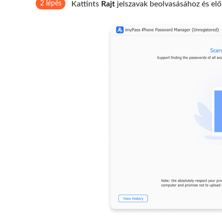
2 lépés
Kattints
Rajt
jelszavak beolvasásához és el