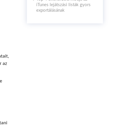
iTunes lejátszási listák gyors
exportálásának
tait,
r az
e
tani