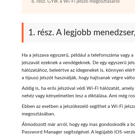
6. rész. GYIK a Wi-Fi jelszó megosztásáról
1. rész. A legjobb menedzser
Ha a jelszava egyszerű, például a telefonszáma vagy 
jelszavát ezeknek a vendégeknek. De egy egyszerű jels
hálózatához, beleértve az idegeneket is, könnyen elérh
a típusú jelszót használják, hogy hajtsanak végre válto
Addig is, ha erős jelszóval védi Wi-Fi hálózatát, amel
nehéz vagy kényelmetlen lesz a diktálása. Ami még rossz
Ebben az esetben a jelszókezelő segíthet a Wi-Fi jels
megosztásában.
Álmodozott már arról, hogy egy inas gondoskodik a bo
Password Manager segítségével. A legújabb iOS-verzióv