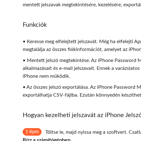
mentett jelszavak megtekintésére, kezelésére, exportál
Funkciók
• Keresse meg elfelejtett jelszavát. Még ha elfelejti A
megtalálja az összes fiókinformációt, amelyet az iPho
• Mentett jelszó megtekintése. Az iPhone Password M
alkalmazásait és e-mail jelszavait. Ennek a varázslat
iPhone nem működik.
• Az összes jelszó exportálása. Az iPhone Password M
exportálhatja CSV-fájlba. Ezután könnyedén készíthet 
Hogyan kezelheti jelszavát az iPhone Jels
1 lépés
Töltse le, majd nyissa meg a szoftvert. Csatl
Bízz a számítógépben
.