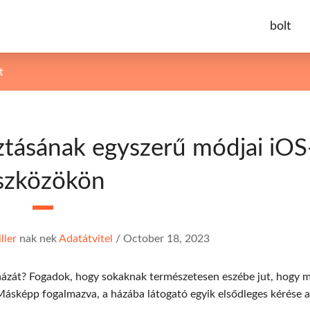
bolt
t
ztásának egyszerű módjai iOS
szközökön
ller
nak nek
Adatátvitel
/
October 18, 2023
házát? Fogadok, hogy sokaknak természetesen eszébe jut, hogy 
Másképp fogalmazva, a házába látogató egyik elsődleges kérése a