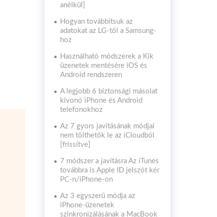
anélkül]
Hogyan továbbítsuk az
adatokat az LG-től a Samsung-
hoz
Használható módszerek a Kik
üzenetek mentésére iOS és
Android rendszeren
A legjobb 6 biztonsági másolat
kivonó iPhone és Android
telefonokhoz
Az 7 gyors javításának módjai
nem tölthetők le az iCloudból
[frissítve]
7 módszer a javításra Az iTunes
továbbra is Apple ID jelszót kér
PC-n/iPhone-on
Az 3 egyszerű módja az
iPhone-üzenetek
szinkronizálásának a MacBook