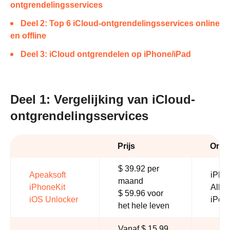
ontgrendelingsservices
Deel 2: Top 6 iCloud-ontgrendelingsservices online
en offline
Deel 3: iCloud ontgrendelen op iPhone/iPad
Deel 1: Vergelijking van iCloud-
ontgrendelingsservices
Prijs
Onde
$ 39.92 per
Apeaksoft
iPho
maand
iPhoneKit
Alle 
$ 59.96 voor
iOS Unlocker
iPod 
het hele leven
Vanaf $ 15.99