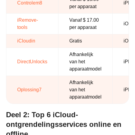
Controlem8
iPhon
per apparaat
iRemove-
Vanaf $ 17.00
iOS 1
tools
per apparaat
iCloudin
Gratis
iOS 
Afhankelijk
DirectUnlocks
van het
iPhon
apparaatmodel
Afhankelijk
Oplossing7
van het
iPhon
apparaatmodel
Deel 2: Top 6 iCloud-
ontgrendelingsservices online en
offline