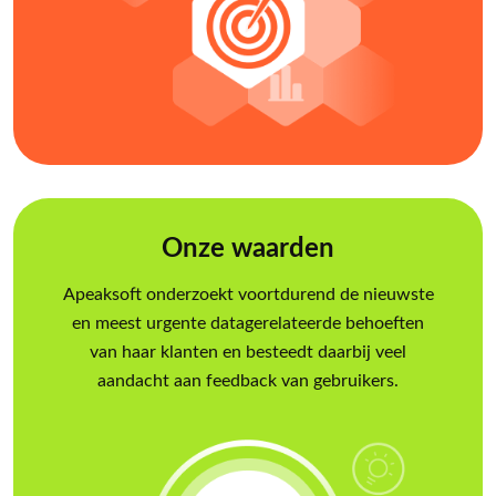
Onze waarden
Apeaksoft onderzoekt voortdurend de nieuwste
en meest urgente datagerelateerde behoeften
van haar klanten en besteedt daarbij veel
aandacht aan feedback van gebruikers.