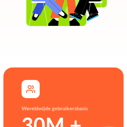
Wereldwijde gebruikersbasis
30M +