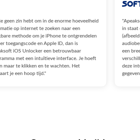
"Als je geen zin hebt om in de enorme hoeveelheid
"
informatie op internet te zoeken naar een
in
bruikbare methode om je iPhone te ontgrendelen
(
zonder toegangscode en Apple ID, dan is
a
Apeaksoft iOS Unlocker een betrouwbaar
e
programma met een intuïtieve interface. Je hoeft
v
alleen maar te klikken en te wachten. Het
de
bespaart je een hoop tijd."
ge