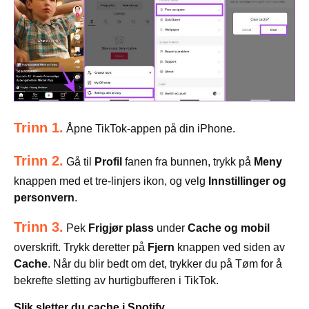
Trinn 1.
Åpne TikTok-appen på din iPhone.
Trinn 2.
Gå til
Profil
fanen fra bunnen, trykk på
Meny
knappen med et tre-linjers ikon, og velg
Innstillinger og
personvern
.
Trinn 3.
Pek
Frigjør plass
under
Cache og mobil
overskrift. Trykk deretter på
Fjern
knappen ved siden av
Cache
. Når du blir bedt om det, trykker du på Tøm for å
bekrefte sletting av hurtigbufferen i TikTok.
Slik sletter du cache i Spotify