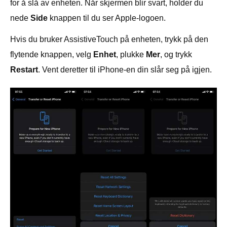
for å slå av enheten. Når skjermen blir svart, holder du
nede
Side
knappen til du ser Apple-logoen.
Hvis du bruker AssistiveTouch på enheten, trykk på den
flytende knappen, velg
Enhet
, plukke
Mer
, og trykk
Restart
. Vent deretter til iPhone-en din slår seg på igjen.