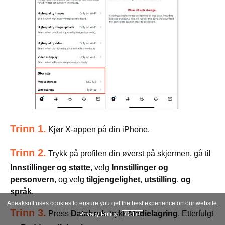
Trinn 1.
Kjør X-appen på din iPhone.
Trinn 2.
Trykk på profilen din øverst på skjermen, gå til
Innstillinger og støtte
, velg
Innstillinger og
personvern
, og velg
tilgjengelighet
,
utstilling
,
og
språk
.
Apeaksoft uses cookies to ensure you get the best experience on our website.
Trinn 3.
Press
Databruk
, trykk
Medielagring
, Etterfulgt
Privacy Policy
Got it!