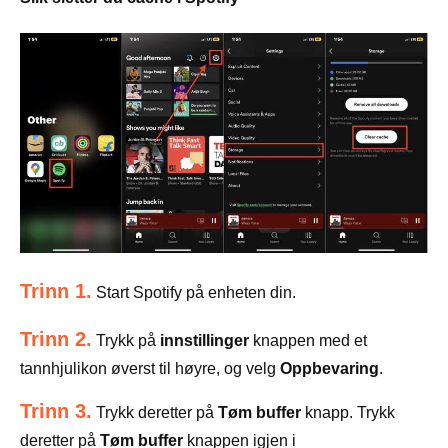
Trinn 1.
Start Spotify på enheten din.
Trinn 2.
Trykk på
innstillinger
knappen med et
tannhjulikon øverst til høyre, og velg
Oppbevaring
.
Trinn 3.
Trykk deretter på
Tøm buffer
knapp. Trykk
deretter på
Tøm buffer
knappen igjen i