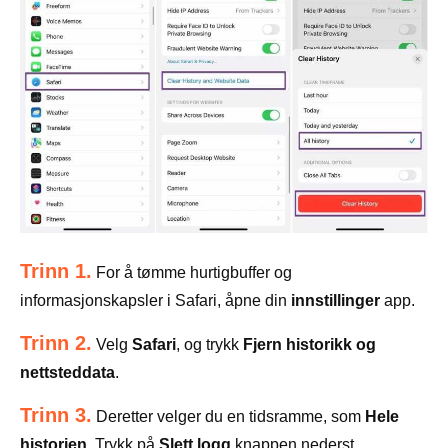
Trinn 1.
For å tømme hurtigbuffer og
informasjonskapsler i Safari, åpne din
innstillinger
app.
Trinn 2.
Velg
Safari
, og trykk
Fjern historikk og
nettsteddata
.
Trinn 3.
Deretter velger du en tidsramme, som
Hele
historien
. Trykk på
Slett logg
knappen nederst.