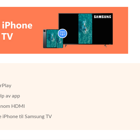
irPlay
elp av app
jennom HDMI
e iPhone til Samsung TV