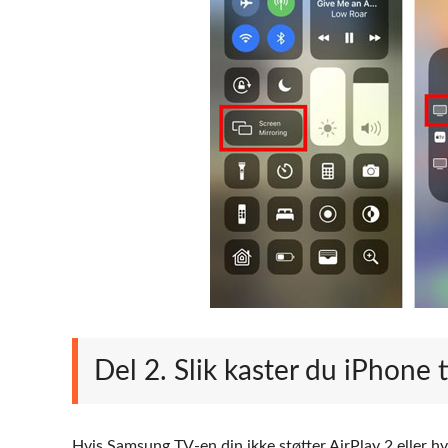
Del 2. Slik kaster du iPhone
Hvis Samsung TV-en din ikke støtter AirPlay 2 eller h