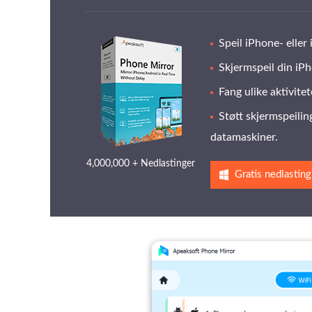
Speil iPhone- elle
Skjermspeil din iPh
Fang ulike aktivite
Støtt skjermspeili
datamaskiner.
4,000,000 + Nedlastinger
Gratis nedlasting