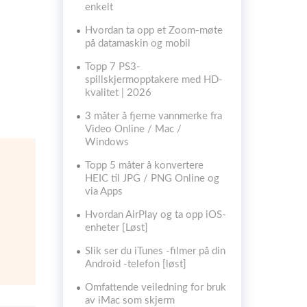
enkelt
Hvordan ta opp et Zoom-møte
på datamaskin og mobil
Topp 7 PS3-
spillskjermopptakere med HD-
kvalitet | 2026
3 måter å fjerne vannmerke fra
Video Online / Mac /
Windows
Topp 5 måter å konvertere
HEIC til JPG / PNG Online og
via Apps
Hvordan AirPlay og ta opp iOS-
enheter [Løst]
Slik ser du iTunes -filmer på din
Android -telefon [løst]
Omfattende veiledning for bruk
av iMac som skjerm