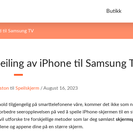
Butikk
d til Samsung TV
eiling av iPhone til Samsung 
ston
til
Speilskjerm
/
August 16, 2023
old tilgjengelig på smarttelefonene våre, kommer det ikke som 
rbedre seeropplevelsen på ved å speile iPhone-skjermen til en s
il utforske tre forskjellige metoder som lar deg sømløst
skjerms
illene og appene dine på en større skjerm.