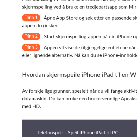
skjermspeiling ved å bruke en tredjepartsapp som Mirro
Trinn 1
Åpne App Store og søk etter en passende skj
appen du ønsker.
Trinn 2
Start skjermspeiling-appen på din iPhone og
Trinn 3
Appen vil vise de tilgjengelige enhetene når
eller lignende alternativ. Nå kan du se iPhone-innhol
Hvordan skjermspeile iPhone iPad til en 
Av forskjellige grunner, spesielt når du vil fange akti
datamaskin. Du kan bruke den brukervennlige Apeaks
med HD.
Telefonspeil – Speil iPhone iPad til PC