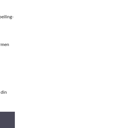
eiling-
ermen
 din