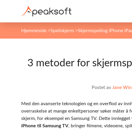
Hjemmeside
>
Speilskjerm
>
Skjermspeiling iPhone iPa
3 metoder for skjermsp
Postet av
Jane Win
Med den avanserte teknologien og en overflod av innh
overraskelse at mange enkeltpersoner søker måter å fo
skjerm, for eksempel en Samsung TV. Dette innlegget v
iPhone til Samsung TV
, bringer filmene, videoene, sp