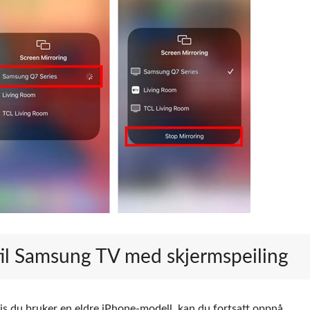
 til Samsung TV med skjermspeiling
vis du bruker en eldre iPhone-modell, kan du fortsatt oppnå