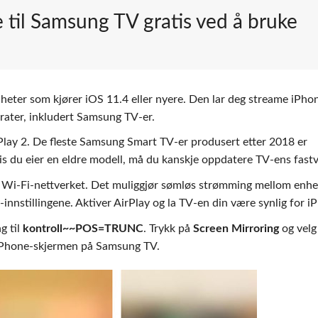
 til Samsung TV gratis ved å bruke
eter som kjører iOS 11.4 eller nyere. Den lar deg streame iPhon
rater, inkludert Samsung TV-er.
lay 2. De fleste Samsung Smart TV-er produsert etter 2018 er
 du eier en eldre modell, må du kanskje oppdatere TV-ens fastv
Wi-Fi-nettverket. Det muliggjør sømløs strømming mellom enhe
-innstillingene. Aktiver AirPlay og la TV-en din være synlig for i
g til
kontroll~~POS=TRUNC
. Trykk på
Screen Mirroring
og velg
 iPhone-skjermen på Samsung TV.