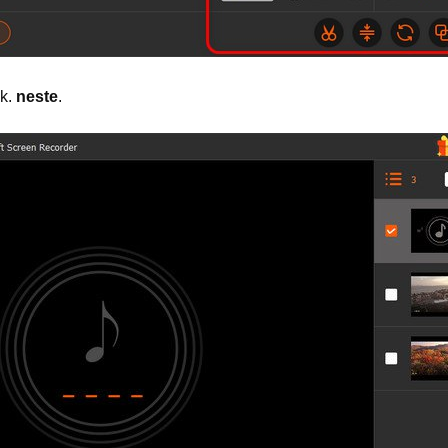
kk.
neste
.