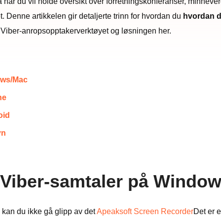
når du vil holde oversikt over forretningskonferanser, minnever
 Denne artikkelen gir detaljerte trinn for hvordan du
hvordan d
e Viber-anropsopptakerverktøyet og løsningen her.
dows/Mac
ne
oid
yn
pp Viber-samtaler på Windo
, kan du ikke gå glipp av det
Apeaksoft Screen Recorder
Det er 