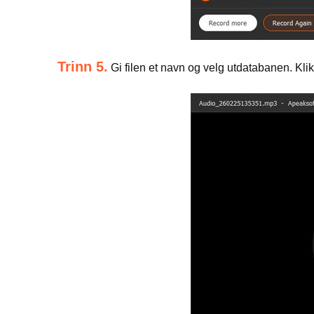
Trinn 5.
Gi filen et navn og velg utdatabanen. Kli