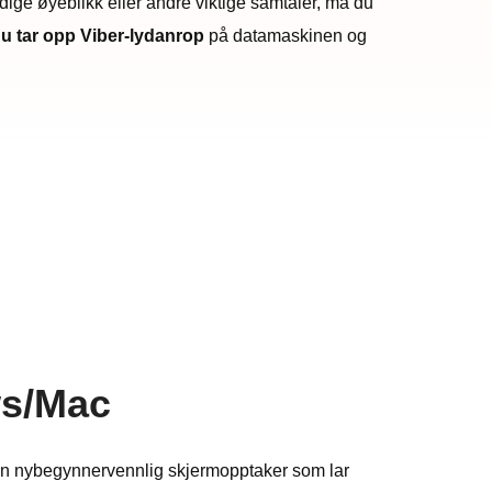
dige øyeblikk eller andre viktige samtaler, må du
u tar opp Viber-lydanrop
på datamaskinen og
ws/Mac
en nybegynnervennlig skjermopptaker som lar