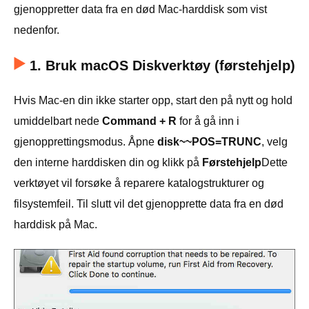
gjenoppretter data fra en død Mac-harddisk som vist
nedenfor.
1. Bruk macOS Diskverktøy (førstehjelp)
Hvis Mac-en din ikke starter opp, start den på nytt og hold
umiddelbart nede
Command + R
for å gå inn i
gjenopprettingsmodus. Åpne
disk~~POS=TRUNC
, velg
den interne harddisken din og klikk på
Førstehjelp
Dette
verktøyet vil forsøke å reparere katalogstrukturer og
filsystemfeil. Til slutt vil det gjenopprette data fra en død
harddisk på Mac.