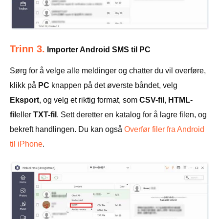
Trinn 3.
Importer Android SMS til PC
Sørg for å velge alle meldinger og chatter du vil overføre,
klikk på
PC
knappen på det øverste båndet, velg
Eksport
, og velg et riktig format, som
CSV-fil
,
HTML-
fil
eller
TXT-fil
. Sett deretter en katalog for å lagre filen, og
bekreft handlingen. Du kan også
Overfør filer fra Android
til iPhone
.