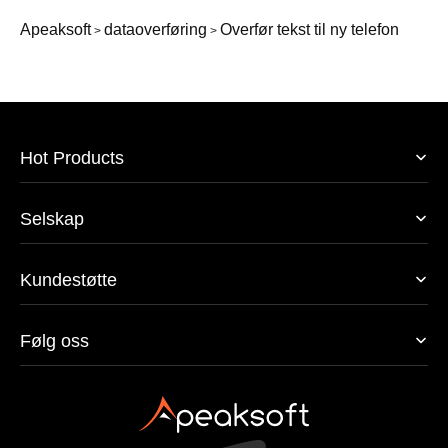
Apeaksoft
dataoverføring
Overfør tekst til ny telefon
>
>
Hot Products
Selskap
Kundestøtte
Følg oss