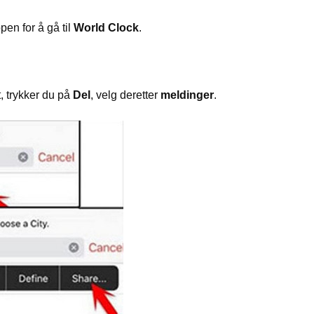
en for å gå til
World Clock
.
t, trykker du på
Del
, velg deretter
meldinger
.