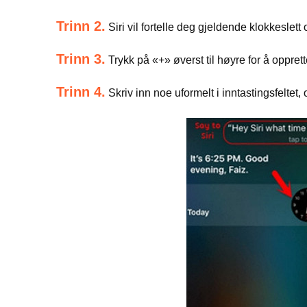
Trinn 2.
Siri vil fortelle deg gjeldende klokkeslett
Trinn 3.
Trykk på «+» øverst til høyre for å oppret
Trinn 4.
Skriv inn noe uformelt i inntastingsfeltet, 