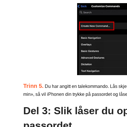
Trinn 5.
Du har angitt en talekommando. Lås skjer
min», så vil iPhonen din trykke på passordet og lås
Del 3: Slik låser du o
passordet