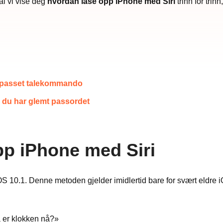
l vi vise deg
hvordan låse opp iPhone med Siri
trinn for trin
tilpasset talekommando
is du har glemt passordet
opp iPhone med Siri
 iOS 10.1. Denne metoden gjelder imidlertid bare for svært eldre
a er klokken nå?»