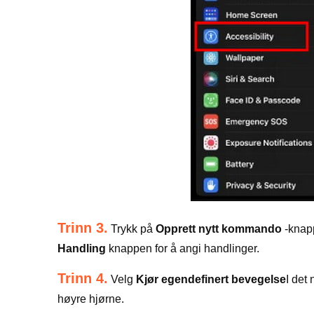
Trinn 3.
Trykk på
Opprett nytt kommando
-knapp
Handling
knappen for å angi handlinger.
Trinn 4.
Velg
Kjør egendefinert bevegelse
I det
høyre hjørne.