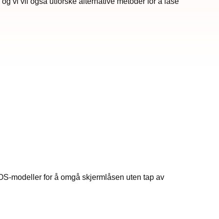
n, og vi vil også utforske alternative metoder for å låse
 iOS-modeller for å omgå skjermlåsen uten tap av