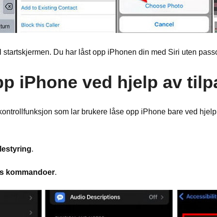
l startskjermen. Du har låst opp iPhonen din med Siri uten pass
opp iPhone ved hjelp av t
ntrollfunksjon som lar brukere låse opp iPhone bare ved hjelp 
lestyring
.
ss kommandoer
.