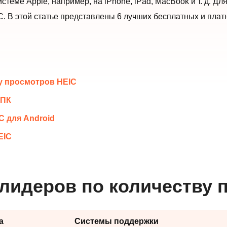
стеме Apple, например, на iPhone, iPad, MacBook и т. д. Д
. В этой статье представлены 6 лучших бесплатных и пла
ву просмотров HEIC
 ПК
C для Android
EIC
 лидеров по количеству 
а
Системы поддержки