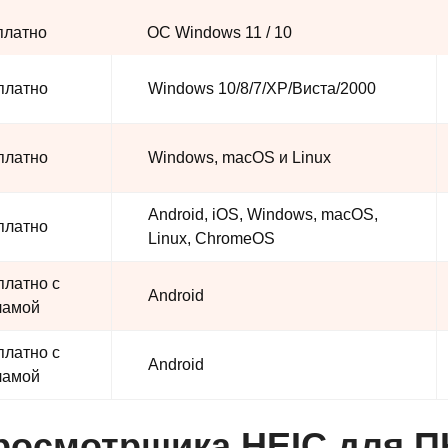
платно
ОС Windows 11 / 10
платно
Windows 10/8/7/XP/Виста/2000
платно
Windows, macOS и Linux
Android, iOS, Windows, macOS,
платно
Linux, ChromeOS
платно с
Android
ламой
платно с
Android
ламой
просмотрщика HEIC для П