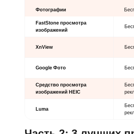
Фотографии
Бес
FastStone просмотра
Бес
изображений
XnView
Бес
Google Фото
Бес
Средство просмотра
Бес
изображений HEIC
рек
Бес
Luma
рек
Часть 2: 3 лучших 