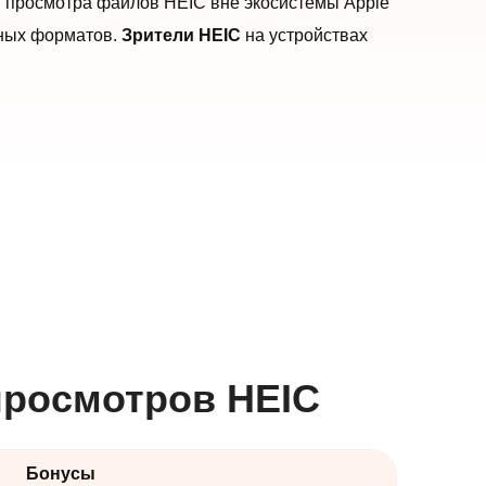
ля просмотра файлов HEIC вне экосистемы Apple
тных форматов.
Зрители HEIC
на устройствах
просмотров HEIC
Бонусы