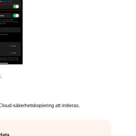
.
Cloud-säkerhetskopiering att initieras.
data
.