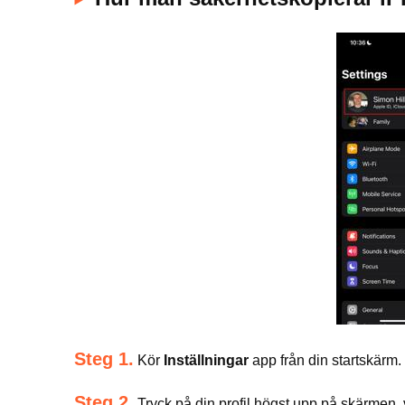
Steg 1.
Kör
Inställningar
app från din startskärm. S
Steg 2.
Tryck på din profil högst upp på skärmen, 