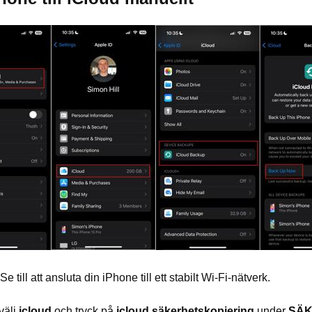
e till att ansluta din iPhone till ett stabilt Wi-Fi-nätverk.
välj
icloud
och tryck på
icloud säkerhetskopiering
under
SÄK