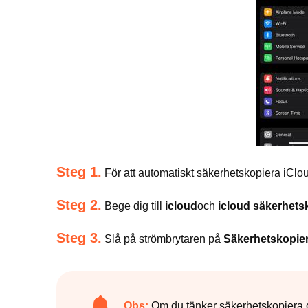
Steg 1.
För att automatiskt säkerhetskopiera iCl
Steg 2.
Bege dig till
icloud
och
icloud säkerhets
Steg 3.
Slå på strömbrytaren på
Säkerhetskopie
Obs:
Om du tänker säkerhetskopiera d