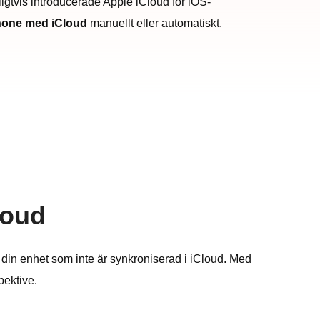
ligtvis introducerade Apple iCloud för iOS-
Phone med iCloud
manuellt eller automatiskt.
loud
å din enhet som inte är synkroniserad i iCloud. Med
pektive.