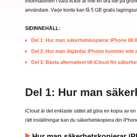
informationen i våra fickor är inte en bra idé på gr
användare. Varje konto kan få 5 GB gratis lagrings
SIDINNEHÅLL:
Del 1: Hur man säkerhetskopierar iPhone till 
Del 2: Hur man åtgärdar iPhone kommer inte at
Del 3: Bästa alternativet till iCloud för säker
Del 1: Hur man säkerh
iCloud är det enklaste sättet att göra en kopia av e
rätt inställningar kan du säkerhetskopiera din iPhone
Hur man säkerhetskopierar iPh