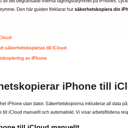
und av det begränsade interna lagringsutrymmet på iPhones. Lyck
utrymme. Den här guiden förklarar hur
säkerhetskopiera din i
iCloud
t säkerhetskopieras till iCloud
hetskopiering av iPhone
etskopierar iPhone till iC
n hel iPhone utan dator. Säkerhetskopiorna inkluderar all data p
 till iCloud manuellt och automatiskt. Vi visar arbetsflödena res
one till iCloud manuellt