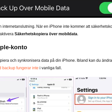
nternetanslutning. När en iPhone inte kommer att säkerhetskopie
 aktivera
Säkerhetskopiera över mobildata
.
pple-konto
tskopiera och synkronisera data på din iPhone. Ibland kan du ändr
d backup fungerar inte
i vanliga fall.