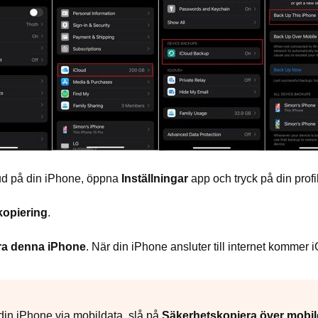
oud på din iPhone, öppna
Inställningar
app och tryck på din profil
kopiering
.
ra denna iPhone
. När din iPhone ansluter till internet kommer i
in iPhone via mobildata, slå på
Säkerhetskopiera över mobil