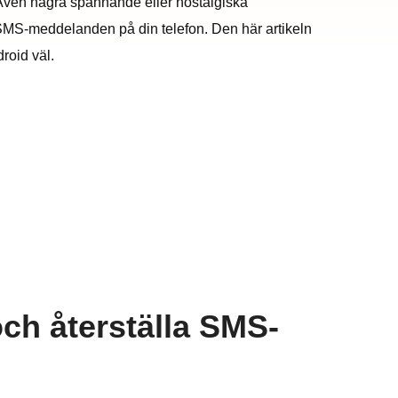
ven några spännande eller nostalgiska
älla SMS-meddelanden på din telefon. Den här artikeln
roid väl.
och återställa SMS-