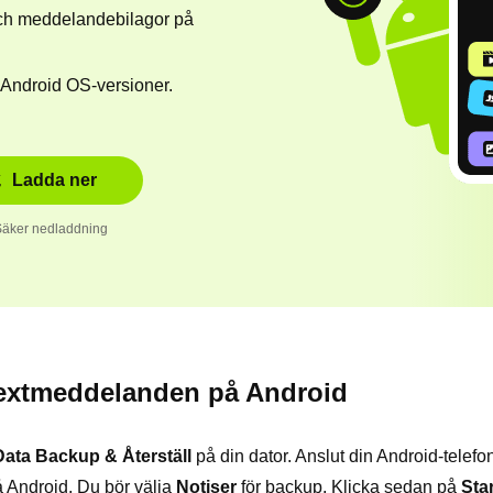
ch meddelandebilagor på
 Android OS-versioner.
Ladda ner
Säker nedladdning
textmeddelanden på Android
ata Backup & Återställ
på din dator. Anslut din Android-telefon 
å Android. Du bör välja
Notiser
för backup. Klicka sedan på
Star