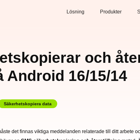
Lösning
Produkter
S
tskopierar och åter
 Android 16/15/14
Säkerhetskopiera data
ste det finnas viktiga meddelanden relaterade till ditt arbete 