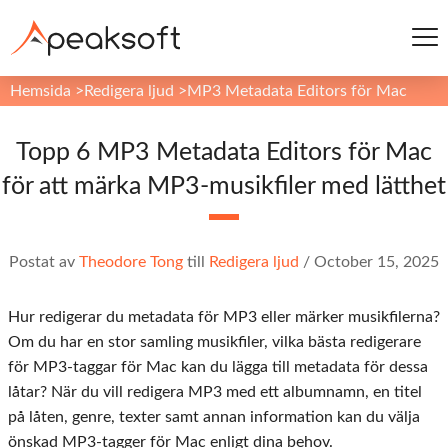
Hemsida
>
Redigera ljud
>
MP3 Metadata Editors för Mac
Topp 6 MP3 Metadata Editors för Mac
för att märka MP3-musikfiler med lätthet
Postat av
Theodore Tong
till
Redigera ljud
/
October 15, 2025
Hur redigerar du metadata för MP3 eller märker musikfilerna?
Om du har en stor samling musikfiler, vilka bästa redigerare
för MP3-taggar för Mac kan du lägga till metadata för dessa
låtar? När du vill redigera MP3 med ett albumnamn, en titel
på låten, genre, texter samt annan information kan du välja
önskad MP3-tagger för Mac enligt dina behov.