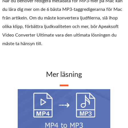
När du behöver redigera metadata för MP3-filer på Mac kan
du lära dig mer om de 6 bästa MP3-taggredigerarna för Mac
från artikeln. Om du måste konvertera ljudfilerna, slå ihop
olika klipp, förbättra ljudkvaliteten och mer, bör Apeaksoft
Video Converter Ultimate vara den ultimata lösningen du
måste ta hänsyn till.
Mer läsning