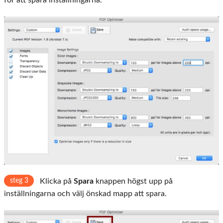
steg 3
Klicka på
Spara
knappen högst upp på
inställningarna och välj önskad mapp att spara.