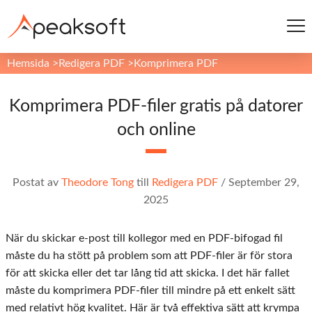
Hemsida
>
Redigera PDF
>
Komprimera PDF
Komprimera PDF-filer gratis på datorer
och online
Postat av
Theodore Tong
till
Redigera PDF
/
September 29,
2025
När du skickar e-post till kollegor med en PDF-bifogad fil
måste du ha stött på problem som att PDF-filer är för stora
för att skicka eller det tar lång tid att skicka. I det här fallet
måste du komprimera PDF-filer till mindre på ett enkelt sätt
med relativt hög kvalitet. Här är två effektiva sätt att krympa