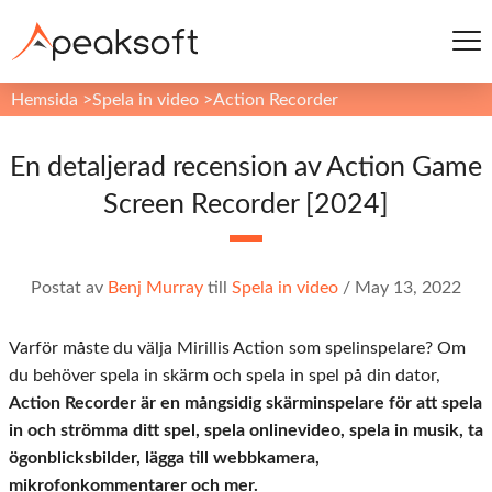
Hemsida
>
Spela in video
>
Action Recorder
En detaljerad recension av Action Game
Screen Recorder [2024]
Postat av
Benj Murray
till
Spela in video
/
May 13, 2022
Varför måste du välja Mirillis Action som spelinspelare? Om
du behöver spela in skärm och spela in spel på din dator,
Action Recorder är en mångsidig skärminspelare för att spela
in och strömma ditt spel, spela onlinevideo, spela in musik, ta
ögonblicksbilder, lägga till webbkamera,
mikrofonkommentarer och mer.