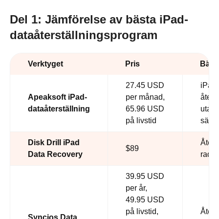
Del 1: Jämförelse av bästa iPad-
dataåterställningsprogram
Verktyget
Pris
Bäst 
27.45 USD
iPad-
Apeaksoft iPad-
per månad,
åters
dataåterställning
65.96 USD
utan
på livstid
säke
Disk Drill iPad
Åters
$89
Data Recovery
rader
39.95 USD
per år,
49.95 USD
på livstid,
Åters
Syncios Data