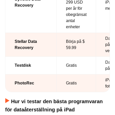
299 USD
iPad-
Recovery
per år för
medd
obegränsat
antal
enheter
Dataå
Stellar Data
Börja på $
på g
Recovery
59.99
versi
Dataå
Testdisk
Gratis
på e
iPad
PhotoRec
Gratis
fotoå
Hur vi testar den bästa programvaran
för dataåterställning på iPad