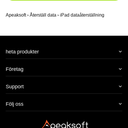
Apeaksoft
Återställ data
iPad dataåterställning
>
>
heta produkter
Företag
Support
Följ oss