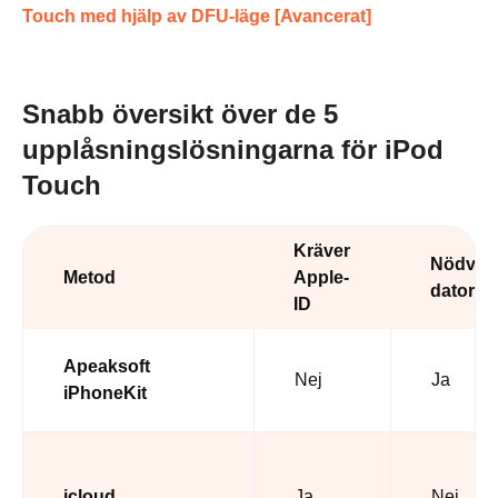
Touch med hjälp av DFU-läge [Avancerat]
Snabb översikt över de 5
upplåsningslösningarna för iPod
Touch
Kräver
Nödvän
Metod
Apple-
dator
ID
Apeaksoft
Nej
Ja
iPhoneKit
icloud
Ja
Nej