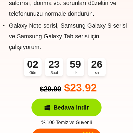
saldırısı, donma vb. sorunları düzeltin ve
telefonunuzu normale döndürün.
Galaxy Note serisi, Samsung Galaxy S serisi
ve Samsung Galaxy Tab serisi için
çalışıyorum.
02
23
59
26
Gün
Saat
dk
sn
$23.92
$29.90
Bedava indir
% 100 Temiz ve Güvenli