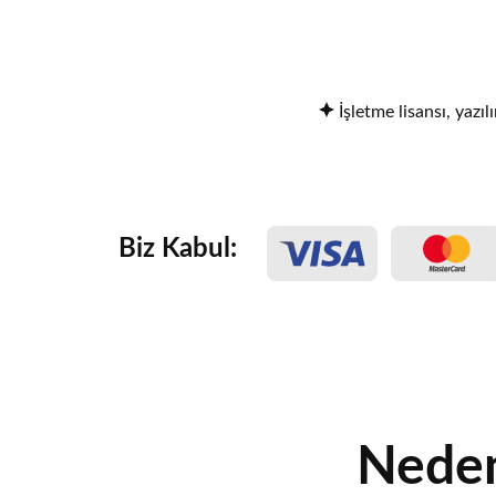
İşletme lisansı, yazıl
Biz Kabul:
Neden