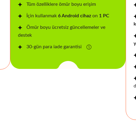
Tüm özelliklere ömür boyu erişim
İçin kullanmak
6 Android cihaz
on
1 PC
k
Ömür boyu ücretsiz güncellemeler ve
destek
y
30-gün para iade garantisi
d