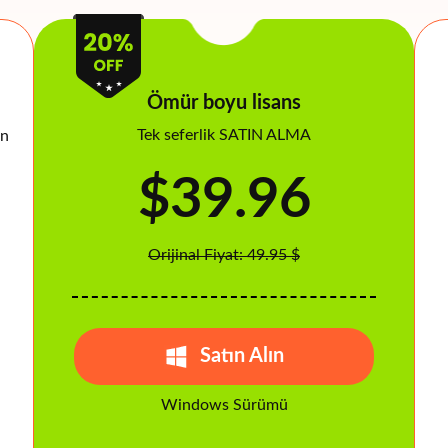
Ömür boyu lisans
Tek seferlik SATIN ALMA
in
$39.96
Orijinal Fiyat: 49.95 $
Satın Alın
Windows Sürümü