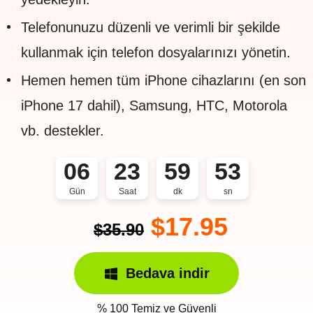
Telefonunuzu düzenli ve verimli bir şekilde
kullanmak için telefon dosyalarınızı yönetin.
Hemen hemen tüm iPhone cihazlarını (en son
iPhone 17 dahil), Samsung, HTC, Motorola
vb. destekler.
06
23
59
53
Gün
Saat
dk
sn
$17.95
$35.90
Bedava indir
% 100 Temiz ve Güvenli