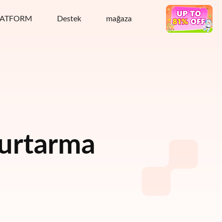
LATFORM
Destek
mağaza
Sıcak anlaşma
Kurtarma