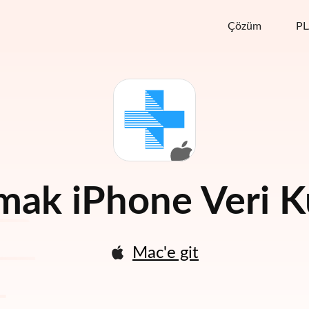
Çözüm
P
lmak
iPhone Veri 
Mac'e git