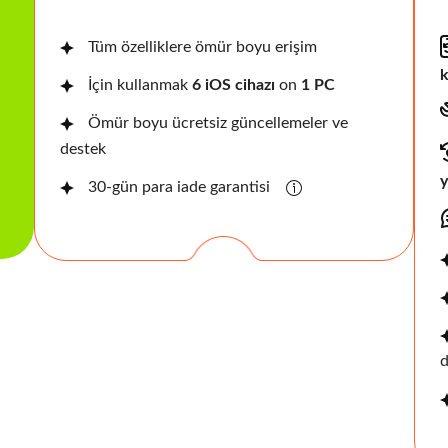
Tüm özelliklere ömür boyu erişim
k
İçin kullanmak
6 iOS cihazı
on
1 PC
Ömür boyu ücretsiz güncellemeler ve
destek
y
30-gün para iade garantisi
d