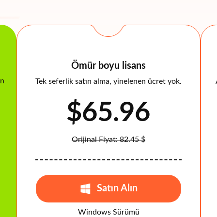
Ömür boyu lisans
in
Tek seferlik satın alma, yinelenen ücret yok.
$65.96
Orijinal Fiyat: 82.45 $
Satın Alın
Windows Sürümü