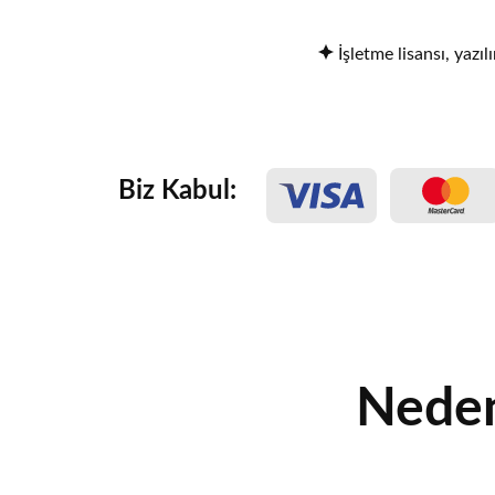
İşletme lisansı, yazıl
Biz Kabul:
Neden