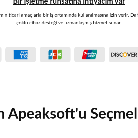
Bir işletme ruhsatına ihtiyacım var
ımın ticari amaçlarla bir iş ortamında kullanılmasına izin verir. Da
çoklu cihaz desteği ve uzmanlaşmış hizmet sunar.
 Apeaksoft'u Seçmeli