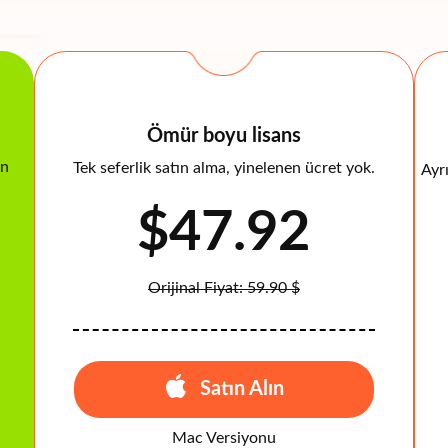
Ömür boyu lisans
in
Tek seferlik satın alma, yinelenen ücret yok.
Ayrı
$47.92
Orijinal Fiyat: 59.90 $
Satın Alın
Mac Versiyonu