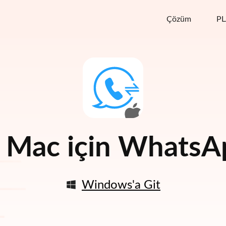
Çözüm
P
k
Mac için WhatsAp
Windows'a Git