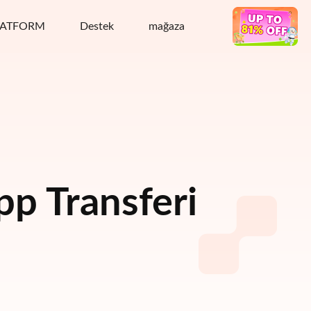
LATFORM
Destek
mağaza
Sıcak anlaşma
p Transferi