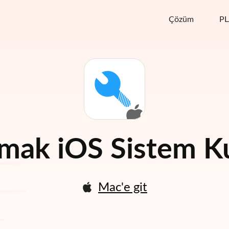
Çözüm
P
almak
iOS Sistem K
Mac'e git