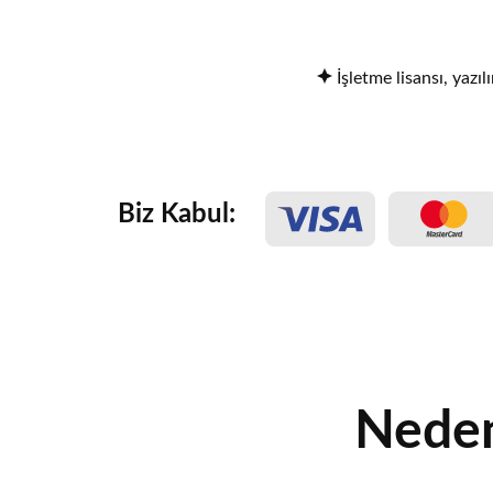
İşletme lisansı, yazıl
Biz Kabul:
Neden