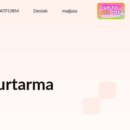
LATFORM
Destek
mağaza
Sıcak anlaşma
urtarma