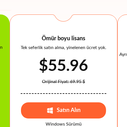
Ömür boyu lisans
in
Tek seferlik satın alma, yinelenen ücret yok.
Ayrı
$55.96
Orijinal Fiyat: 69.95 $
Satın Alın
Windows Sürümü